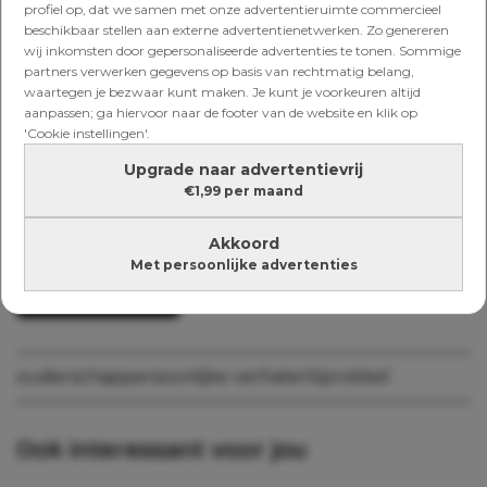
Lees Kek Mama nu met korting of luxe
profiel op, dat we samen met onze advertentieruimte commercieel
cadeau
beschikbaar stellen aan externe advertentienetwerken. Zo genereren
wij inkomsten door gepersonaliseerde advertenties te tonen. Sommige
partners verwerken gegevens op basis van rechtmatig belang,
waartegen je bezwaar kunt maken. Je kunt je voorkeuren altijd
aanpassen; ga hiervoor naar de footer van de website en klik op
'Cookie instellingen'.
Ga voor me-time
Upgrade naar advertentievrij
€1,99 per maand
Delen
Akkoord
Met persoonlijke advertenties
Delen
ouderschap
persoonlijke verhalen
Sprokkel
Ook interessant voor jou