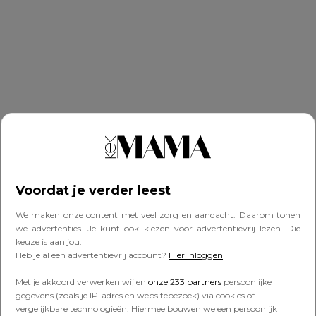
Voordat je verder leest
We maken onze content met veel zorg en aandacht. Daarom tonen
we advertenties. Je kunt ook kiezen voor advertentievrij lezen. Die
keuze is aan jou.
Heb je al een advertentievrij account?
Hier inloggen
Kek Mama leesdeals
Met je akkoord verwerken wij en
onze 233 partners
persoonlijke
gegevens (zoals je IP-adres en websitebezoek) via cookies of
vergelijkbare technologieën. Hiermee bouwen we een persoonlijk