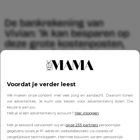
De bankrekening van
Vivian: ‘Ik kan besparen op
deze grote kostenposten,
maar ik wil dat niet’
Voordat je verder leest
We maken onze content met veel zorg en aandacht. Daarom tonen
we advertenties. Je kunt ook kiezen voor advertentievrij lezen. Die
keuze is aan jou.
Heb je al een advertentievrij account?
Hier inloggen
Met je akkoord verwerken wij en
onze 233 partners
persoonlijke
gegevens (zoals je IP-adres en websitebezoek) via cookies of
vergelijkbare technologieën. Hiermee bouwen we een persoonlijk