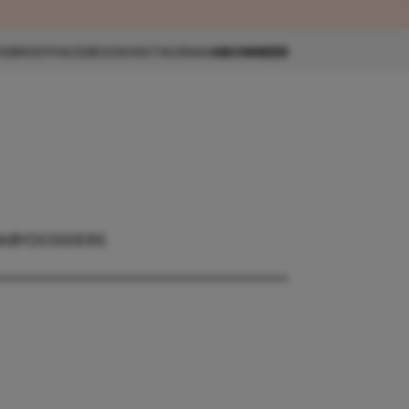
eau 🎁
SBRIEF
FACEBOOK
INSTAGRAM
ABONNEER
ABY
DOSSIERS