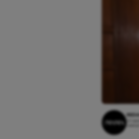
REDA
20 sep
Leestij