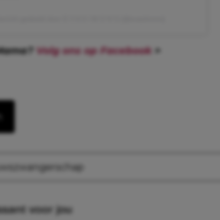
ericht gedeeld door E V A S I M O N S (@evasimons)
 Mama?
Volg ons op Facebook
>
n
uws
zwangerschap
ssant voor jou