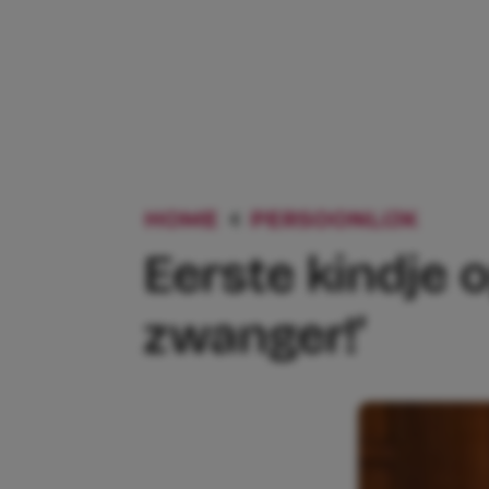
HOME
PERSOONLIJK
EERS
Eerste kindje 
zwanger!’