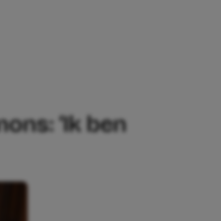
 ‘IK BEN ZWANGER!’
ons: ‘Ik ben