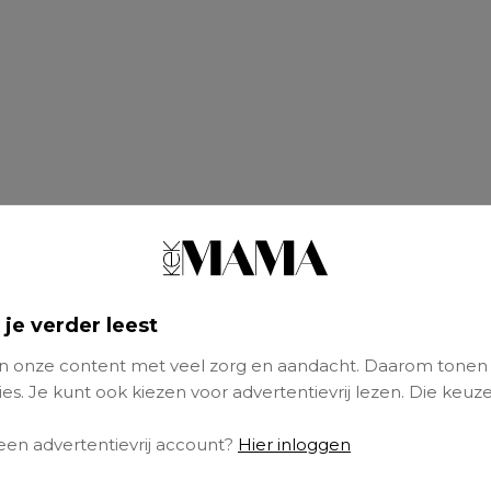
 je verder leest
 onze content met veel zorg en aandacht. Daarom tonen
es. Je kunt ook kiezen voor advertentievrij lezen. Die keuze
 een advertentievrij account?
Hier inloggen
GER’, schrijft ze onder de foto. Het is het ee