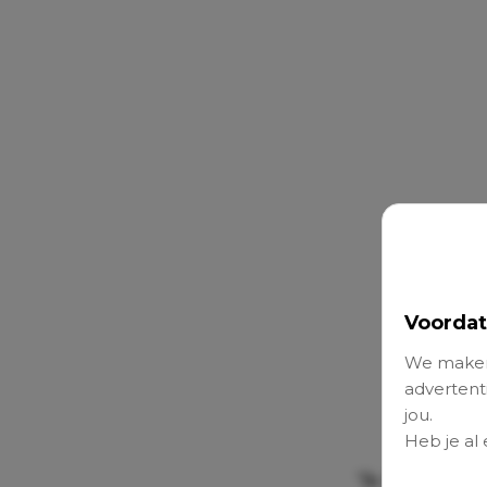
Voordat
We maken
advertenti
jou.
Heb je al
‘Ik ben ZWAN