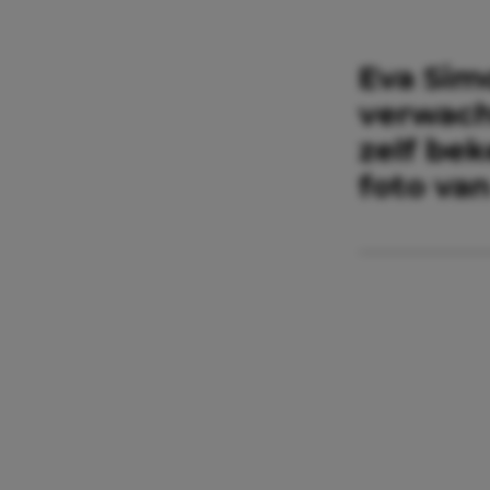
Eva Simo
verwach
zelf be
foto van