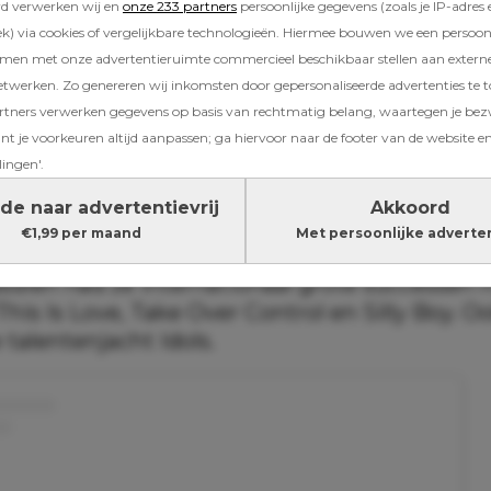
rd verwerken wij en
onze 233 partners
persoonlijke gegevens (zoals je IP-adres 
arige Simons en haar zes jaar jongere vriend 
) via cookies of vergelijkbare technologieën. Hiermee bouwen we een persoonli
 wie ze sinds 2019 samen is.
amen met onze advertentieruimte commercieel beschikbaar stellen aan extern
etwerken. Zo genereren wij inkomsten door gepersonaliseerde advertenties te 
Lees ook
ners verwerken gegevens op basis van rechtmatig belang, waartegen je be
yuitzet-checklist: dít heb je allemaal nod
t je voorkeuren altijd aanpassen; ga hiervoor naar de footer van de website en
lingen'.
de naar advertentievrij
Akkoord
€1,99 per maand
Met persoonlijke adverte
begon in 2004 in de meidengroep Raffish. In
dsdien had ze internationaal grote successen m
his Is Love, Take Over Control en Silly Boy. O
e talentenjacht Idols.