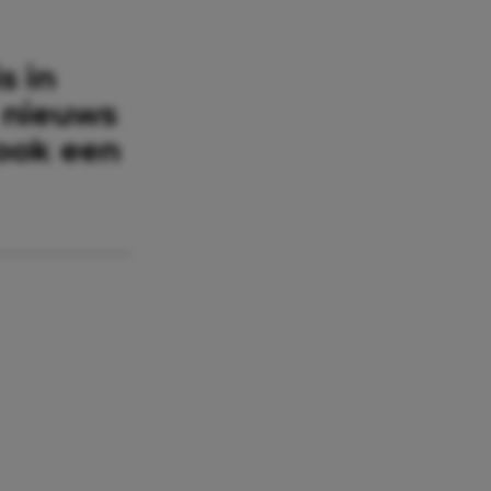
s in
 nieuws
 ook een