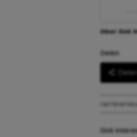
Een b
Meer Kek
Delen
Dele
carrière
nie
Ook intere