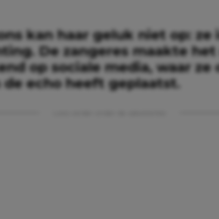
ns kan haar geluk niet op: ze i
ting. De zangeres maakte het
kend op sociale media, waar ze
 de echo heeft geplaatst.
Lees verder onder de advertentie