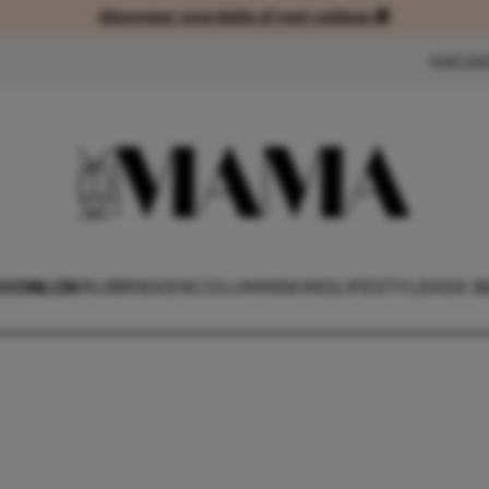
Abonneer voordelig of met cadeau 🎁
Abonneer voordelig of met cad
NIEUW
OONLIJK
RUBRIEKEN
COLUMNS
KIND
LIFESTYLE
KEK B