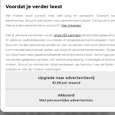
aanspreken? Of zou dat de situatie alleen maar
Voordat je verder leest
erger maken? Mijn hoofd schreeuwde om actie.
Mijn mond bleef dicht.
We maken onze content met veel zorg en aandacht. Daarom t
advertenties. Je kunt ook kiezen voor advertentievrij lezen. Die keuze is aan
Lees verder onder de advertentie
Heb je al een advertentievrij account?
Hier inloggen
Met je akkoord verwerken wij en
onze 233 partners
persoonlijke gegevens (
IP-adres en websitebezoek) via cookies of vergelijkbare technologieën. Hie
bouwen we een persoonlijk profiel op, dat we samen met onze advertenti
commercieel beschikbaar stellen aan externe advertentienetwerken. Zo ge
wij inkomsten door gepersonaliseerde advertenties te tonen. Sommige par
verwerken gegevens op basis van rechtmatig belang, waartegen je bezw
maken. Je kunt je voorkeuren altijd aanpassen; ga hiervoor naar de footer
website en klik op 'Cookie instellingen'.
Upgrade naar advertentievrij
€1,99 per maand
Akkoord
Ik keek om me heen. Niemand deed iets. Niemand
Met persoonlijke advertenties
zei iets. Alsof het niet was gebeurd. De moeder keek
strak voor zich uit, het jongetje veegde met zijn
mouw over zijn gezicht. Mijn handen klemden zich