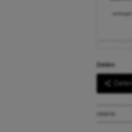
verheugd! 
Een bericht ged
Delen
Dele
relatie