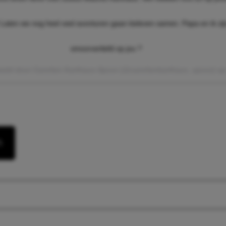
Laten we nog heel veel avonturen gaan beleven samen. Papa en ik zij
smoorverliefd op jou ?
eeld door Carolien Karthaus-Spoor (@carolienkarthaus_spoor) o
n