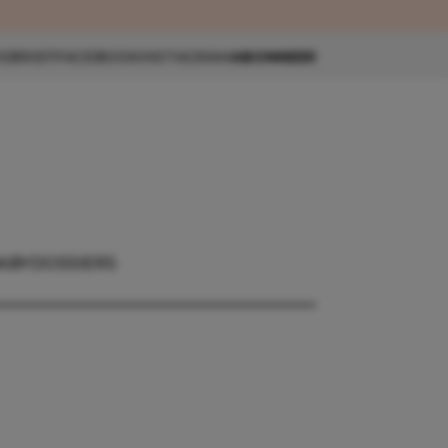
eau 🎁
SBRIEF
FACEBOOK
INSTAGRAM
ABONNEER
ABY
DOSSIERS