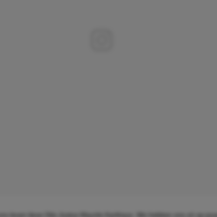
ns leven lieve Otis Justus Maurits Karthaus. We hebben ons zó op jo