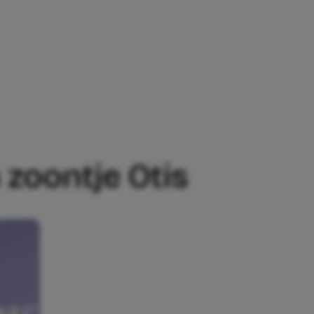
OONTJE OTIS
 zoontje Otis