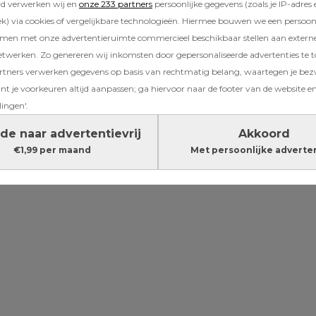
rd verwerken wij en
onze 233 partners
persoonlijke gegevens (zoals je IP-adres 
) via cookies of vergelijkbare technologieën. Hiermee bouwen we een persoonli
amen met onze advertentieruimte commercieel beschikbaar stellen aan extern
en haar man, regisseur Jon Karthaus, trouwden
etwerken. Zo genereren wij inkomsten door gepersonaliseerde advertenties te 
 Italië. In januari maakte het stel bekend da
ners verwerken gegevens op basis van rechtmatig belang, waartegen je be
st was.
t je voorkeuren altijd aanpassen; ga hiervoor naar de footer van de website en
lingen'.
de naar advertentievrij
Akkoord
€1,99 per maand
Met persoonlijke adverte