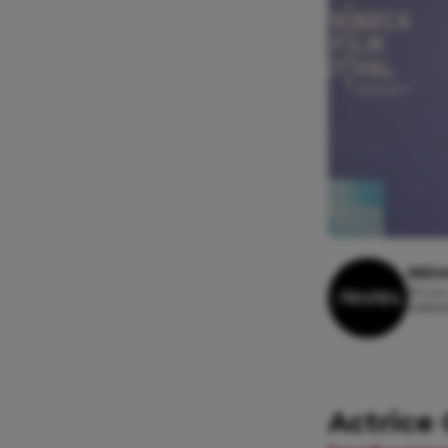
REDA
30 jun
Leestij
Actrice 