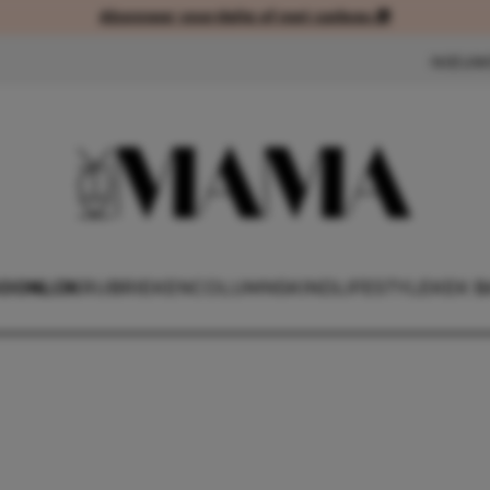
Abonneer voordelig of met cadeau 🎁
Abonneer voordelig of met cad
NIEUW
OONLIJK
RUBRIEKEN
COLUMNS
KIND
LIFESTYLE
KEK B