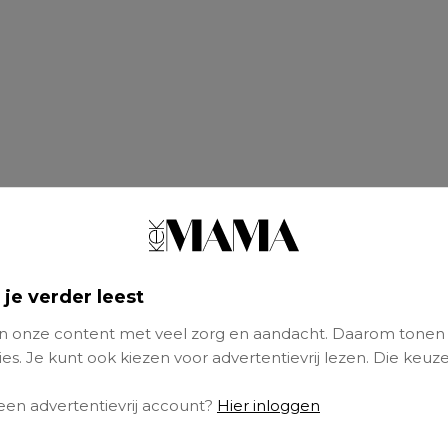
 je verder leest
ns leven lieve Otis Justus Maurits Karthaus’, s
 onze content met veel zorg en aandacht. Daarom tonen
‘Papa en ik zijn nu al smoorverliefd op jou.’
es. Je kunt ook kiezen voor advertentievrij lezen. Die keuze
Lees ook
 een advertentievrij account?
Hier inloggen
o over bevallen: ‘Echt respect voor alle v