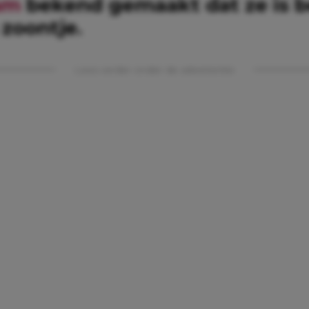
am
bekend gemaakt dat ze is b
zoontje.
Lees verder onder de advertentie