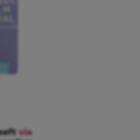
heeft
via