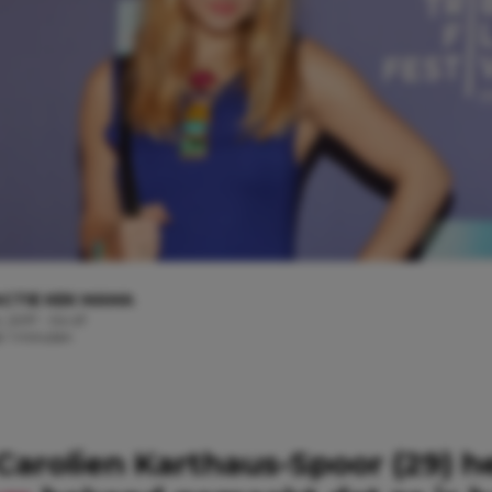
CTIE KEK MAMA
i, 2017 - 04:47
d: 1 minuten
Carolien Karthaus-Spoor (29) 