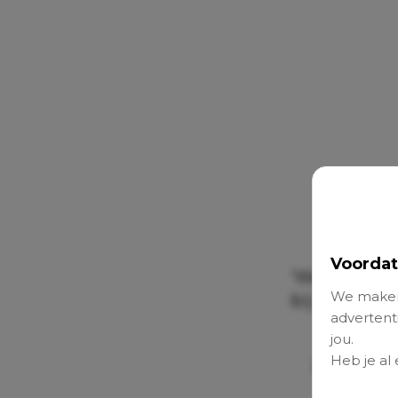
Voordat
‘Welkom in o
We maken
bij de foto. 
advertenti
jou.
Heb je al
Levchenk