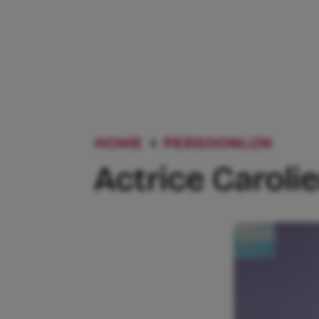
HOME
PERSOONLIJK
ACTR
Actrice Caroli