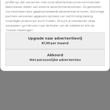
profiel op, dat we samen met onze advertentieruimte commercieel
beschikbaar stellen aan externe advertentienetwerken. Zo genereren
wij inkomsten door gepersonaliseerde advertenties te tonen. Sommige
partners verwerken gegevens op basis van rechtmatig belang,
waartegen je bezwaar kunt maken. Je kunt je voorkeuren altijd
aanpassen; ga hiervoor naar de footer van de website en klik op
'Cookie instellingen'.
Upgrade naar advertentievrij
€1,99 per maand
Akkoord
Met persoonlijke advertenties