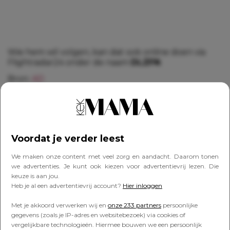
Wie hem wil volgen, kan dat ook online doen via
Flightradar24 onder de naam
DLZFN
.
Bron:
AD
Kek Mama leesdeals
Voordat je verder leest
We maken onze content met veel zorg en aandacht. Daarom tonen
Lees Kek Mama nu met korting of luxe
we advertenties. Je kunt ook kiezen voor advertentievrij lezen. Die
cadeau
keuze is aan jou.
Heb je al een advertentievrij account?
Hier inloggen
Met je akkoord verwerken wij en
onze 233 partners
persoonlijke
gegevens (zoals je IP-adres en websitebezoek) via cookies of
Ga voor me-time
vergelijkbare technologieën. Hiermee bouwen we een persoonlijk