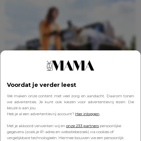
Voordat je verder leest
We maken onze content met veel zorg en aandacht. Daarom tonen
we advertenties. Je kunt ook kiezen voor advertentievrij lezen. Die
COMMERCIËLE REDACTIE
keuze is aan jou.
6 augustus, 2026 - 10:06
Heb je al een advertentievrij account?
Hier inloggen
Leestijd: 2 minuten
Met je akkoord verwerken wij en
onze 233 partners
persoonlijke
gegevens (zoals je IP-adres en websitebezoek) via cookies of
De ochtend met kinderen is eigenlijk al een
vergelijkbare technologieën. Hiermee bouwen we een persoonlijk
workout voordat je de deur uit bent. Dan is een