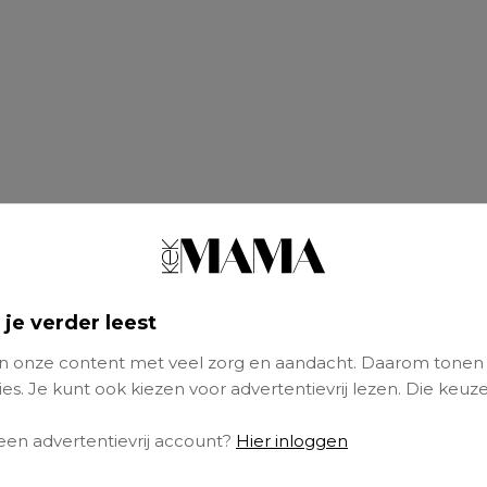
 je verder leest
 onze content met veel zorg en aandacht. Daarom tonen
es. Je kunt ook kiezen voor advertentievrij lezen. Die keuze
 een advertentievrij account?
Hier inloggen