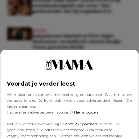
Michelle Walk deelt schrik na ernstig
zwembadongeluk van zoon: ‘Een
godswonder dat hij ongedeerd is’
BN'ERS
Babynieuws! Married at First Sight-
deelnemer verwelkomt eerste kindje:
‘Onze grootste liefde’
Kijktip met kids! Deze
Voordat je verder leest
zeppelin vliegt dit weekend
We maken onze content met veel zorg en aandacht. Daarom tonen
op slechts 300 meter
we advertenties. Je kunt ook kiezen voor advertentievrij lezen. Die
keuze is aan jou.
hoogte over een deel van
Heb je al een advertentievrij account?
Hier inloggen
Nederland
Met je akkoord verwerken wij en
onze 233 partners
persoonlijke
gegevens (zoals je IP-adres en websitebezoek) via cookies of
vergelijkbare technologieën. Hiermee bouwen we een persoonlijk