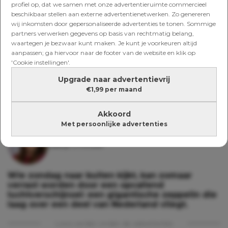
profiel op, dat we samen met onze advertentieruimte commercieel
beschikbaar stellen aan externe advertentienetwerken. Zo genereren
wij inkomsten door gepersonaliseerde advertenties te tonen. Sommige
partners verwerken gegevens op basis van rechtmatig belang,
waartegen je bezwaar kunt maken. Je kunt je voorkeuren altijd
aanpassen; ga hiervoor naar de footer van de website en klik op
'Cookie instellingen'.
Upgrade naar advertentievrij
€1,99 per maand
Akkoord
Beeld: Getty Images
Met persoonlijke advertenties
MELANIE BORGMAN
8 augustus, 2026 - 20:47
Leestijd: 2 minuten
Wie zondag naar buiten kijkt, kan zomaar
verrast worden door een opvallend
luchtverschijnsel: een gigantische zeppelin die
laag over een deel van Nederland vliegt.
Lees verder onder de advertentie