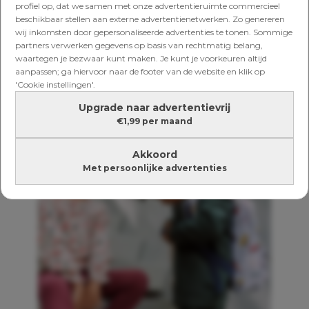
profiel op, dat we samen met onze advertentieruimte commercieel
maakt alles meteen grootser. Knuffel erin, beker
beschikbaar stellen aan externe advertentienetwerken. Zo genereren
mee, misschien nog een boekje en iets waarvan je
wij inkomsten door gepersonaliseerde advertenties te tonen. Sommige
kind vindt dat het absoluut mee moet.
partners verwerken gegevens op basis van rechtmatig belang,
waartegen je bezwaar kunt maken. Je kunt je voorkeuren altijd
Ontdek de rugzakjes
aanpassen; ga hiervoor naar de footer van de website en klik op
Tekst gaat verder onder de afbeelding.
'Cookie instellingen'.
Upgrade naar advertentievrij
€1,99 per maand
Akkoord
Met persoonlijke advertenties