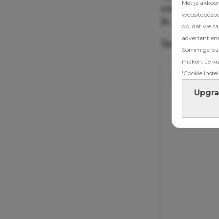
Met je akkoo
voelt dat ex
websitebezoek
ik dit ook 
op, dat we s
advertentien
Tekst gaat 
Sommige part
maken. Je kun
'Cookie instel
Upgra