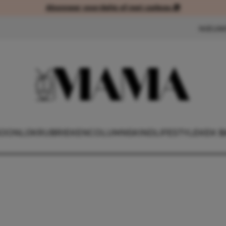
Abonneer voordelig of met cadeau 🎁
Abonneer voordelig of met cad
NIEUW
OONLIJK
RUBRIEKEN
COLUMNS
KIND
LIFESTYLE
KEK B