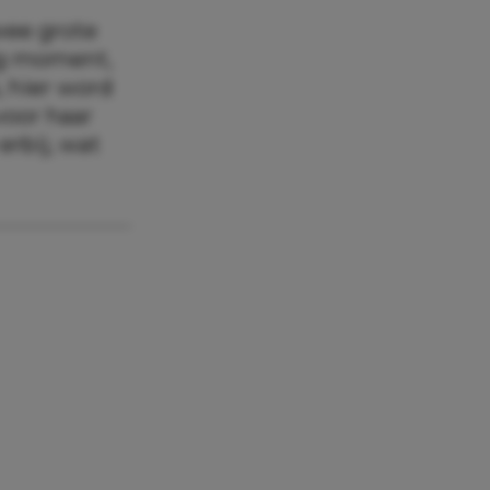
twee grote
tig moment,
, hier word
voor haar
erbij, wat