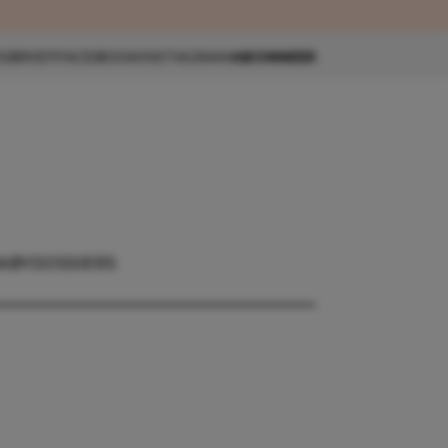
eau 🎁
SBRIEF
FACEBOOK
INSTAGRAM
ABONNEER
ABY
DOSSIERS