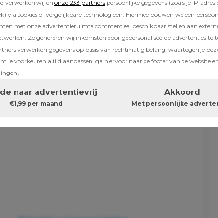
rd verwerken wij en
onze 233 partners
persoonlijke gegevens (zoals je IP-adres 
tra speciaal. “Na twee jongens vind ik het zo b
) via cookies of vergelijkbare technologieën. Hiermee bouwen we een persoonli
mag meemaken”, deelt ze openhartig.
amen met onze advertentieruimte commercieel beschikbaar stellen aan extern
etwerken. Zo genereren wij inkomsten door gepersonaliseerde advertenties te 
verder onder post
ners verwerken gegevens op basis van rechtmatig belang, waartegen je be
t je voorkeuren altijd aanpassen; ga hiervoor naar de footer van de website en
lingen'.
de naar advertentievrij
Akkoord
€1,99 per maand
Met persoonlijke adverte