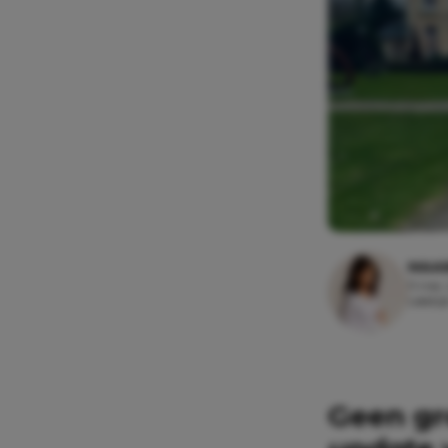
MAAI
11 mei,
Leesti
Geen g