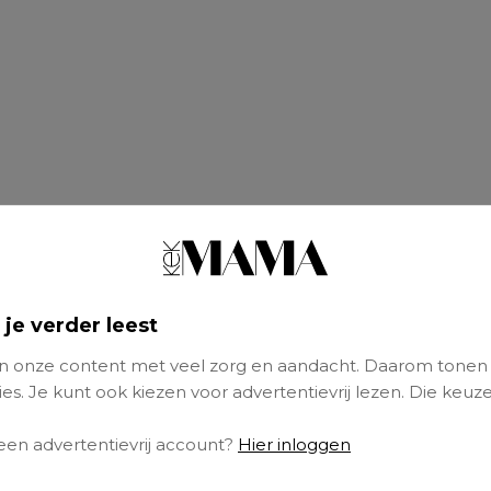
is in verwachting van haar derde kindje met 
 je verder leest
aat nu weten dat ze een dochter krijgt! Op In
 spiegelselfie met haar groeiende buik.
 onze content met veel zorg en aandacht. Daarom tonen
es. Je kunt ook kiezen voor advertentievrij lezen. Die keuze
Klaver in verwachting
 een advertentievrij account?
Hier inloggen
rowing inside of me”
, schrijft ze trots. Voor 