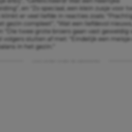
e erbij”, “Gefeliciteerd! Wat een heerlijke
iding”, en “Zo speciaal, een klein zusje voor 
 klinkt er veel liefde in reacties zoals: “Prach
et gezin compleet”, “Wat een liefdevol nieuws
 en “Die twee grote broers gaan vast geweldig 
l volgers sluiten af met: “Eindelijk een meisje 
lans in het gezin.”
Lees verder onder de advertentie