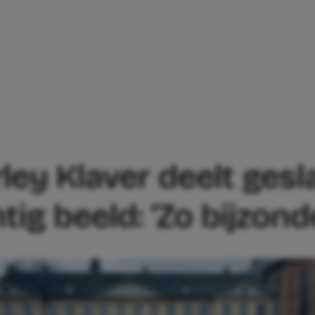
ACTRICE KIMBERLEY KLAVER DEELT GESL
ley Klaver deelt ges
ig beeld: ‘Zo bijzond