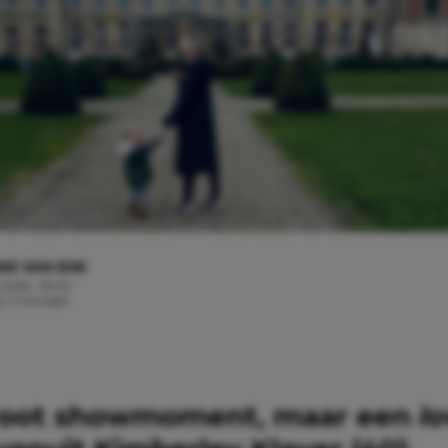
KE VAN EIJK
 2026 - 15:00
jd: 2 minuten
root showmoment, maar een
l