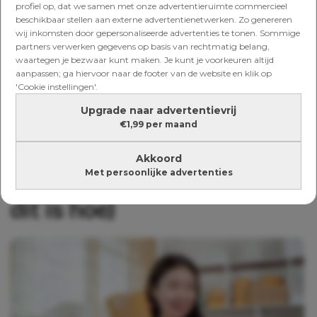
NIEUWS
profiel op, dat we samen met onze advertentieruimte commercieel
Ouders, opgelet: foto’s van jonge
beschikbaar stellen aan externe advertentienetwerken. Zo genereren
kinderen op Vinted worden gebruikt voor
wij inkomsten door gepersonaliseerde advertenties te tonen. Sommige
pornografische content (en dit is hoe)
partners verwerken gegevens op basis van rechtmatig belang,
waartegen je bezwaar kunt maken. Je kunt je voorkeuren altijd
aanpassen; ga hiervoor naar de footer van de website en klik op
'Cookie instellingen'.
Ouders, opgelet: foto’s van
Upgrade naar advertentievrij
€1,99 per maand
jonge kinderen op Vinted
worden gebruikt voor
Akkoord
Met persoonlijke advertenties
pornografische content (en
dit is hoe)