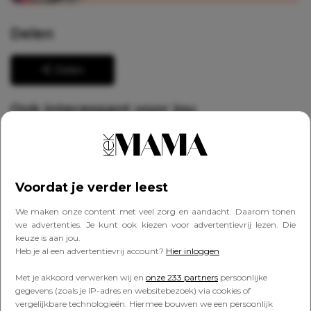
Delen
Delen
Ook interessant voor jou
FAVORITES
Barbecueën zonder gedoe? Deze
alleskunner wil je deze zomer écht
Voordat je verder leest
hebben
We maken onze content met veel zorg en aandacht. Daarom tonen
we advertenties. Je kunt ook kiezen voor advertentievrij lezen. Die
FASHION
keuze is aan jou.
Matchende zwemkleding met je mini?
Heb je al een advertentievrij account?
Hier inloggen
Deze collectie maakt mag niet ontbreken
in je koffer
Met je akkoord verwerken wij en
onze 233 partners
persoonlijke
gegevens (zoals je IP-adres en websitebezoek) via cookies of
vergelijkbare technologieën. Hiermee bouwen we een persoonlijk