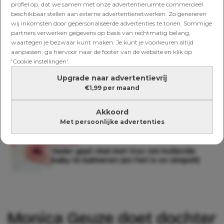
profiel op, dat we samen met onze advertentieruimte commercieel
beschikbaar stellen aan externe advertentienetwerken. Zo genereren
FAVORITES
wij inkomsten door gepersonaliseerde advertenties te tonen. Sommige
Barbecueën zonder gedoe? Deze
partners verwerken gegevens op basis van rechtmatig belang,
alleskunner wil je deze zomer écht
waartegen je bezwaar kunt maken. Je kunt je voorkeuren altijd
hebben
aanpassen; ga hiervoor naar de footer van de website en klik op
'Cookie instellingen'.
Upgrade naar advertentievrij
FASHION
€1,99 per maand
Matchende zwemkleding met je mini?
Deze collectie maakt mag niet ontbreken
in je koffer
Akkoord
Met persoonlijke advertenties
NIEUWS
Vader gaat viral met truc om huilende
baby te kalmeren (en het is zo simpel!)
Monica Geuze doet dochter