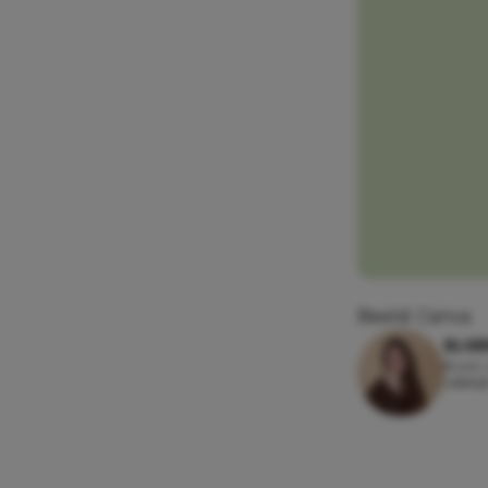
Beeld: Canva
ELSE
8 juni,
Leesti