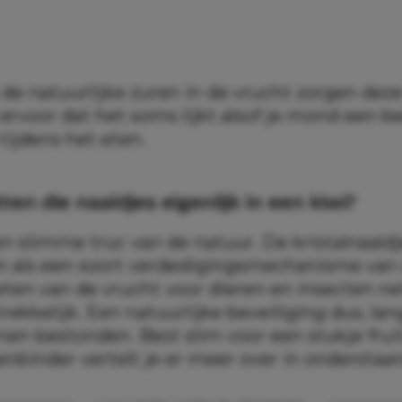
e natuurlijke zuren in de vrucht zorgen dez
s ervoor dat het soms lijkt alsof je mond een b
tijdens het eten.
en die naaldjes eigenlijk in een kiwi?
en slimme truc van de natuur. De kristalnaald
n als een soort verdedigingsmechanisme van 
ten van de vrucht voor dieren en insecten net
ekkelijk. Een natuurlijke beveiliging dus, lan
en bestonden. Best slim voor een stukje fruit
enbinder vertelt je er meer over in onderstaa