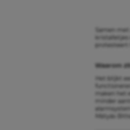
Samen met d
kristalletje
protesteert 
Waarom zitt
Het blijkt e
functionere
maken het e
minder aantr
alarmsystem
Mátyás Bitt