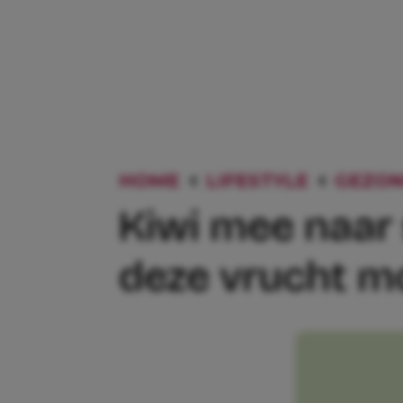
HOME
LIFESTYLE
GEZON
Kiwi mee naar 
deze vrucht m