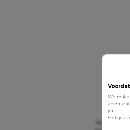
Voordat
We maken
advertenti
jou.
Heb je al
Sterker nog:
echt.