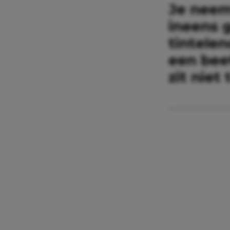
Je neem
ineens 
tintelen
een beet
zit niet