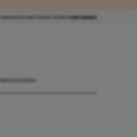
eau 🎁
SBRIEF
FACEBOOK
INSTAGRAM
ABONNEER
BABY
DOSSIERS