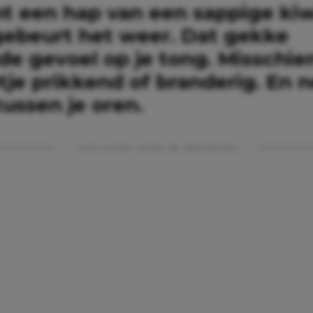
t een hap van een sappige kiw
gebeurt het weer. Dat gekke
de gevoel op je tong. Misschien
je prikkend of branderig. En n
 tussen je oren.
Lees verder onder de advertentie