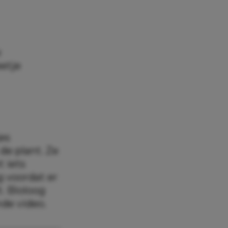
e
eetje
jes
de plant. Ze
 iets
g voordat er
. Bioloog
nde video.