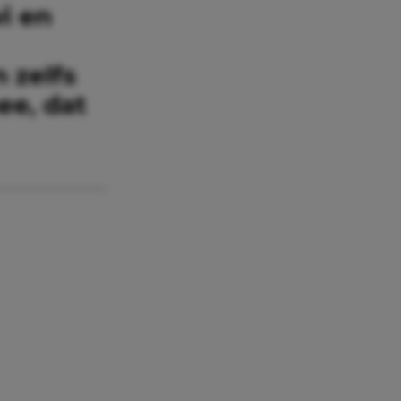
i en
 zelfs
ee, dat