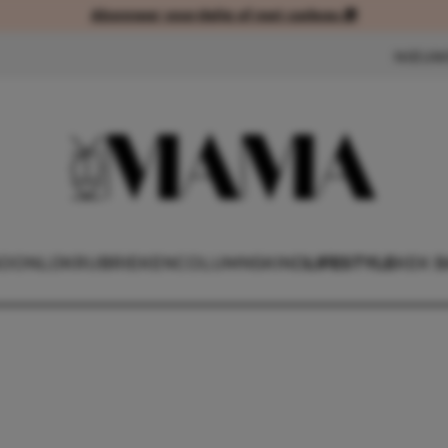
Abonneer voordelig of met cadeau 🎁
Abonneer voordelig of met cad
NIEUW
OONLIJK
RUBRIEKEN
COLUMNS
KIND
LIFESTYLE
KEK 