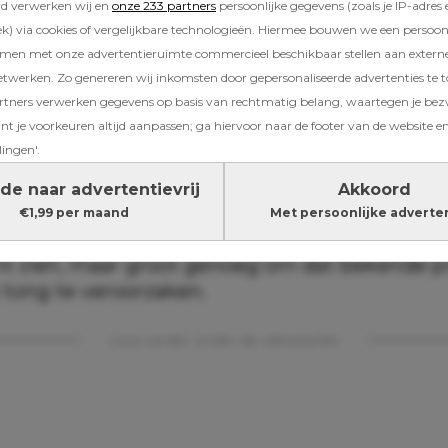
rd verwerken wij en
onze 233 partners
persoonlijke gegevens (zoals je IP-adres 
) via cookies of vergelijkbare technologieën. Hiermee bouwen we een persoonli
amen met onze advertentieruimte commercieel beschikbaar stellen aan extern
etwerken. Zo genereren wij inkomsten door gepersonaliseerde advertenties te 
ners verwerken gegevens op basis van rechtmatig belang, waartegen je be
ooit meer een kiwi durft aan te raken: het kli
t je voorkeuren altijd aanpassen; ga hiervoor naar de footer van de website en
lingen'.
tten microscopisch kleine kristallen die raphi
de naar advertentievrij
Akkoord
t zijn piepkleine, scherpe naaldjes van calci
€1,99 per maand
Met persoonlijke adverte
het vruchtvlees bevinden. Zo klein dat je ze m
nt zien, maar groot genoeg om dat bekende p
 tong te veroorzaken.
Lees verder onder de advertentie