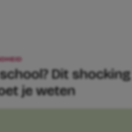
DHEID
KIWI MEE NAAR SCHOOL? DIT S
school? Dit shocking 
oet je weten