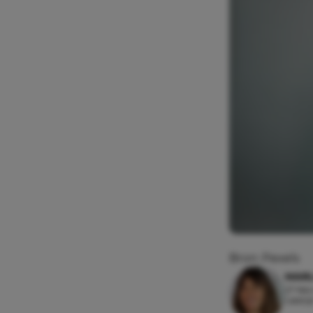
Bron: Pexels
MAR
27 feb
Leesti