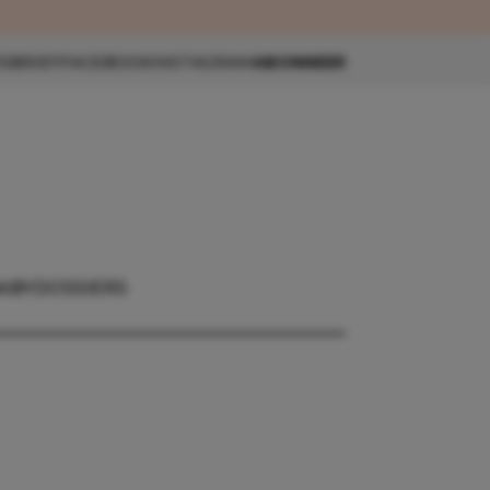
eau 🎁
SBRIEF
FACEBOOK
INSTAGRAM
ABONNEER
ABY
DOSSIERS