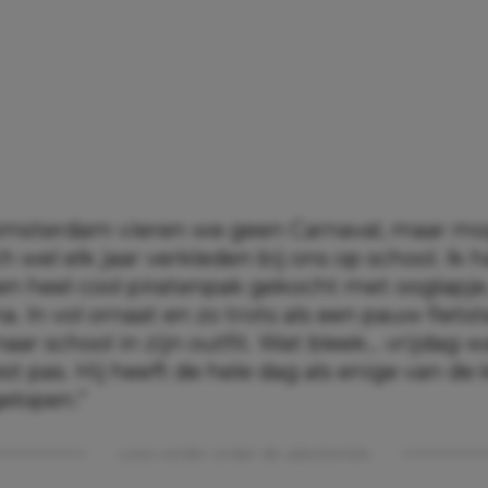
Amsterdam vieren we geen Carnaval, maar m
h wel elk jaar verkleden bij ons op school. Ik 
en heel cool piratenpak gekocht met ooglapje
. In vol ornaat en zo trots als een pauw fietst
ar school in zijn outfit. Wat bleek… vrijdag w
st pas. Hij heeft de hele dag als enige van de k
gelopen.”
Lees verder onder de advertentie