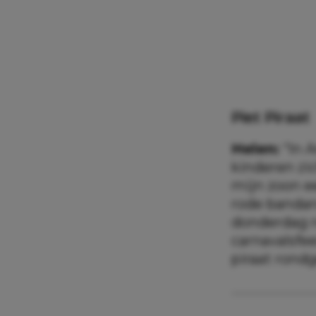
Piet Piraat
Helen:
“In 
kinderen zic
mijn zoon e
rode bandana
donderdag na
carnavalsfee
piraat rond