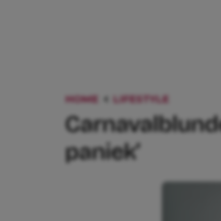
HOME
LIFESTYLE
CARNAVA
Carnavalblunder
paniek’