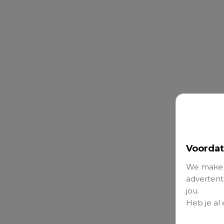
Voordat
We maken
advertenti
jou.
Heb je al