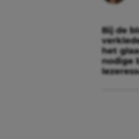
Bij de b
verklede
het glaa
nodige 
lezeres