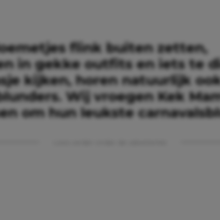
loemetjes flink buiten zetten,
n in gekke outfits en iets te d
sje kijken, horen natuurlijk oo
blunders. Wij vroegen Kek Ma
sen om hun leukste carnavalsbl
Lees verder onder de advertentie