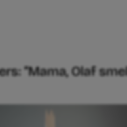
LBLUNDERS: ”MAMA, OLAF SMELT!’ RIEP 
s: ”Mama, Olaf smelt!’