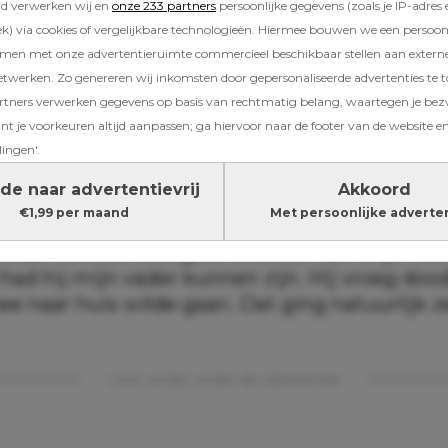
rd verwerken wij en
onze 233 partners
persoonlijke gegevens (zoals je IP-adres 
) via cookies of vergelijkbare technologieën. Hiermee bouwen we een persoonli
amen met onze advertentieruimte commercieel beschikbaar stellen aan extern
 jong en oud
etwerken. Zo genereren wij inkomsten door gepersonaliseerde advertenties te 
ners verwerken gegevens op basis van rechtmatig belang, waartegen je be
g jaar stonden wij in een kroeg waar allemaa
t je voorkeuren altijd aanpassen; ga hiervoor naar de footer van de website en
 het dorp gaat daar eigenlijk heen met Carnav
lingen'.
kaar. Ik werd toen aangesproken door een dr
de naar advertentievrij
Akkoord
, die mij wel interessant vond. Ik dacht al bij
€1,99 per maand
Met persoonlijke adverte
k hem toch van’, en toen kon ik het me ineens
vader van een vroegere vriendin van mij… Hee
 had hij mijn vader kunnen zijn. Hij vroeg dood
 naar huis wilde gaan. Dat ging natuurlijk z
Lees verder onder de advertentie