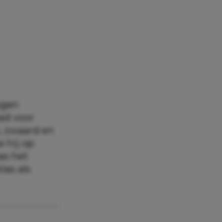
ogen
had voor
, zwaard en
e hij op
as het
las als