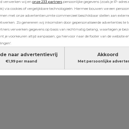
rd verwerken wij en
onze 233 partners
persoonlijke gegevens (zoals je IP-adres 
 ochtend als het licht werd met zijn drieën o
) via cookies of vergelijkbare technologieën. Hiermee bouwen we een persoonli
jd. Nu ik dat zo vertel, weet ik niet waar ons v
amen met onze advertentieruimte commercieel beschikbaar stellen aan extern
 Je weet heus wel dat je slecht gaat slapen met
etwerken. Zo genereren wij inkomsten door gepersonaliseerde advertenties te 
wij veel dat zo’n kindje de hele nacht knort,
ners verwerken gegevens op basis van rechtmatig belang, waartegen je be
t je voorkeuren altijd aanpassen; ga hiervoor naar de footer van de website en
s trapt en andere geluidjes maakt, zodat jij ei
lingen'.
iet aan slapen toekomt.’
de naar advertentievrij
Akkoord
Lees verder onder de advertentie
€1,99 per maand
Met persoonlijke adverte