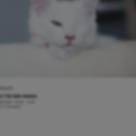
stock
CTIE KEK MAMA
tember, 2023 - 12:59
jd: 2 minuten