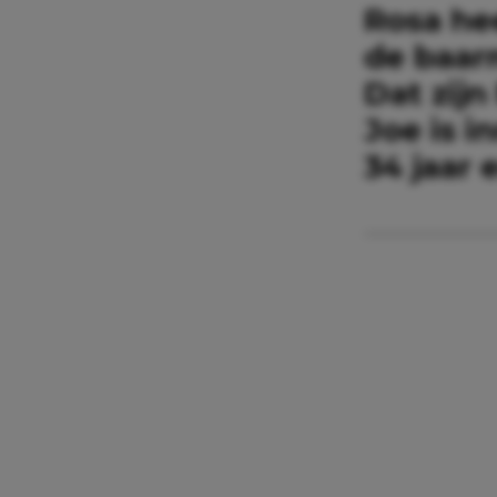
Rosa he
de baar
Dat zij
Joe is 
34 jaar