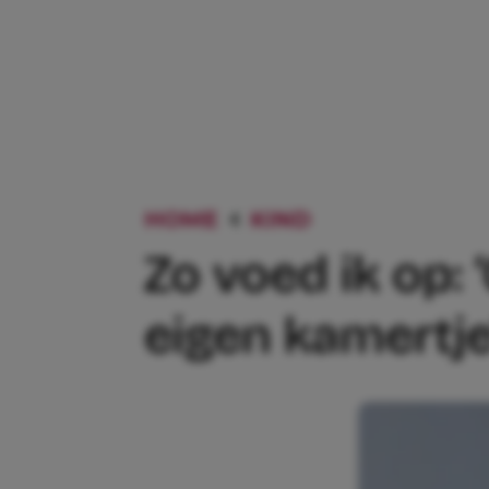
HOME
KIND
ZO VOED IK O
Zo voed ik op:
eigen kamertje