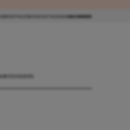
eau 🎁
SBRIEF
FACEBOOK
INSTAGRAM
ABONNEER
ABY
DOSSIERS