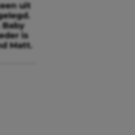
een uit
gelegd.
. Baby
eder is
nd Matt.