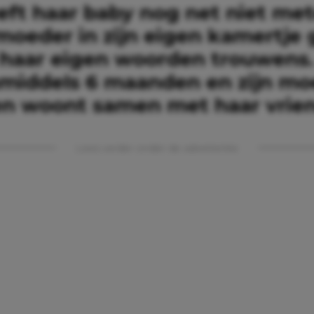
eft haar baby nog net niet met
moeder in zijn eigen kamertje 
n haar eigen woorden trouwens
inmiddels 6 maanden en zijn mo
 en woont samen met haar vrie
Lees verder onder de advertentie