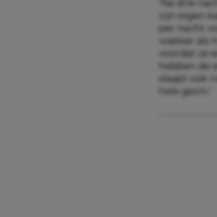
‘Na drie na
zijn eigen 
per nacht v
wakker als h
voordat ze e
hebben de e
slaapt ook n
hele gezin.’