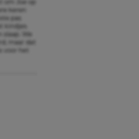
t om Joe op
ere keren
ste pas
at kindjes
n slaap. We
d, maar dat
s voor het