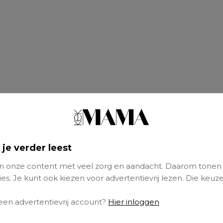
 je verder leest
 onze content met veel zorg en aandacht. Daarom tonen
es. Je kunt ook kiezen voor advertentievrij lezen. Die keuze
 een advertentievrij account?
Hier inloggen
 wij een romantisch beeld van de eerste wek
u in een co-sleeper bij ons op de kamer ligge