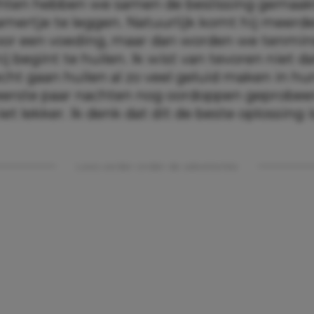
chten hebben we samen de beslissing gemaak
kamertje te leggen. Natuurlijk komt hij meerd
oor een voeding, maar dan worden we tenmin
ij begint te huilen. Ik wist van tevoren niet d
cht gaan huilen al zo veel geluid maken in hu
erste paar nachten nog oordoppen geprobeer
iet lekker. Ik denk dat dit de beste oplossing i
Lees verder onder de advertentie