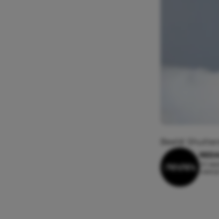
Beeld: Shutter
REDA
20 sep
Leesti