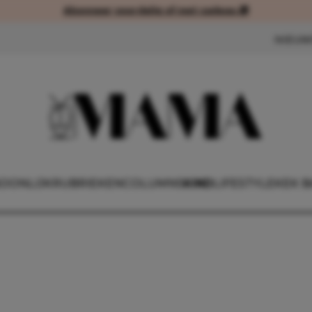
Abonneer voordelig of met cadeau 🎁
Abonneer voordelig of met cad
NIEUW
OONLIJK
RUBRIEKEN
COLUMNS
KIND
LIFESTYLE
KEK B