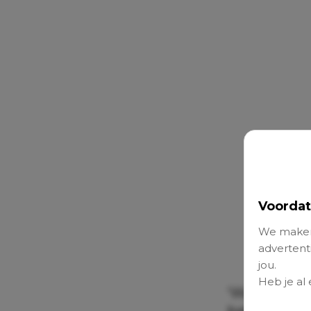
Voordat
We maken
advertenti
jou.
Heb je al
‘Wat hadden
baby. Hij zo