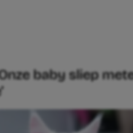
P: ‘ONZE BABY SLIEP METEEN OP ZIJN E
 ‘Onze baby sliep mete
’