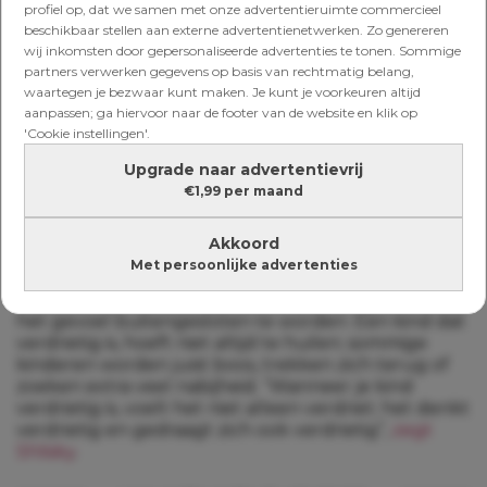
profiel op, dat we samen met onze advertentieruimte commercieel
beschikbaar stellen aan externe advertentienetwerken. Zo genereren
wij inkomsten door gepersonaliseerde advertenties te tonen. Sommige
partners verwerken gegevens op basis van rechtmatig belang,
waartegen je bezwaar kunt maken. Je kunt je voorkeuren altijd
aanpassen; ga hiervoor naar de footer van de website en klik op
'Cookie instellingen'.
Upgrade naar advertentievrij
€1,99 per maand
Akkoord
Verdriet
Met persoonlijke advertenties
Verdriet kan ontstaan door teleurstelling, verlies of
het gevoel buitengesloten te worden. Een kind dat
verdrietig is, hoeft niet altijd te huilen; sommige
kinderen worden juist boos, trekken zich terug of
zoeken extra veel nabijheid. “Wanneer je kind
verdrietig is, voelt het niet alleen verdriet; het denkt
verdrietig en gedraagt zich ook verdrietig”,
zegt
Shlisky
.