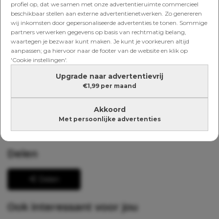
profiel op, dat we samen met onze advertentieruimte commercieel
beschikbaar stellen aan externe advertentienetwerken. Zo genereren
Kek Mama leesdeals
wij inkomsten door gepersonaliseerde advertenties te tonen. Sommige
partners verwerken gegevens op basis van rechtmatig belang,
waartegen je bezwaar kunt maken. Je kunt je voorkeuren altijd
Lees Kek Mama nu met korting of luxe
aanpassen; ga hiervoor naar de footer van de website en klik op
cadeau
'Cookie instellingen'.
Upgrade naar advertentievrij
€1,99 per maand
Akkoord
Ga voor me-time
Met persoonlijke advertenties
Delen
Delen
Ook interessant voor jou