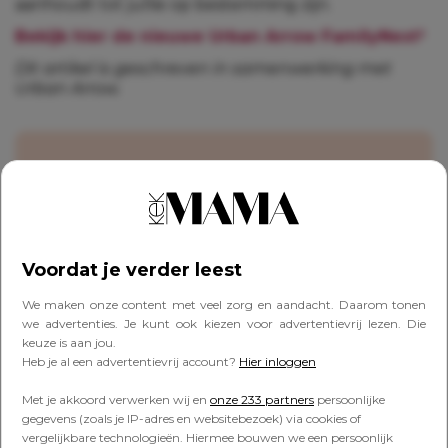
aanhoudt tot jullie op bestemming zijn.
Bekijk hier de nieuwe Urban Arrow FamilyNext²
Dit artikel is geschreven in samenwerking met
Urban Arrow.
Kek Mama leesdeals
Lees Kek Mama nu met korting of luxe
Voordat je verder leest
cadeau
We maken onze content met veel zorg en aandacht. Daarom tonen
we advertenties. Je kunt ook kiezen voor advertentievrij lezen. Die
keuze is aan jou.
Heb je al een advertentievrij account?
Hier inloggen
Ga voor me-time
Met je akkoord verwerken wij en
onze 233 partners
persoonlijke
gegevens (zoals je IP-adres en websitebezoek) via cookies of
vergelijkbare technologieën. Hiermee bouwen we een persoonlijk