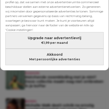
Delen
profiel op, dat we samen met onze advertentieruimte commercieel
beschikbaar stellen aan externe advertentienetwerken. Zo genereren
wij inkomsten door gepersonaliseerde advertenties te tonen. Sommige
Delen
partners verwerken gegevens op basis van rechtmatig belang,
waartegen je bezwaar kunt maken. Je kunt je voorkeuren altijd
aanpassen; ga hiervoor naar de footer van de website en klik op
Ook interessant voor jou
'Cookie instellingen'.
Upgrade naar advertentievrij
€1,99 per maand
FAVORITES
Barbecueën zonder gedoe? Deze
alleskunner wil je deze zomer écht
Akkoord
hebben
Met persoonlijke advertenties
FASHION
Matchende zwemkleding met je mini?
Deze collectie maakt mag niet ontbreken
in je koffer
BN'ERS
Michelle Walk deelt schrik na ernstig