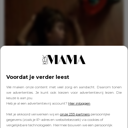
Voordat je verder leest
We maken onze content met veel zorg en aandacht. Daarom tonen
we advertenties. Je kunt ook kiezen voor advertentievrij lezen. Die
keuze is aan jou.
Heb je al een advertentievrij account?
Hier inloggen
Met je akkoord verwerken wij en
onze 233 partners
persoonlijke
gegevens (zoals je IP-adres en websitebezoek) via cookies of
vergelijkbare technologieën. Hiermee bouwen we een persoonlijk