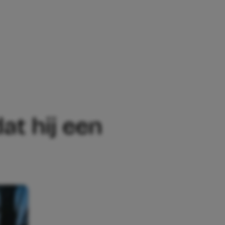
N WEEKEND-PAPA ZOU WORDEN’
at hij een