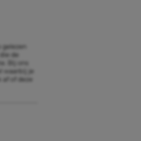
b gelezen
 die de
e. Bij ons
 waarbij je
 af of deze