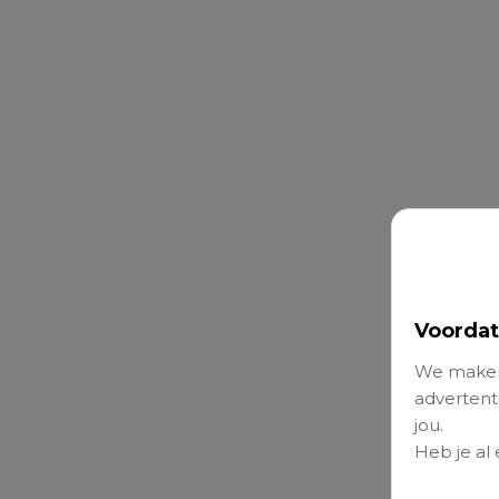
Voordat
We maken
advertenti
jou.
Heb je al