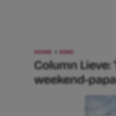
HOME
KIND
COLUMN LIEV
Column Lieve: 
weekend-papa