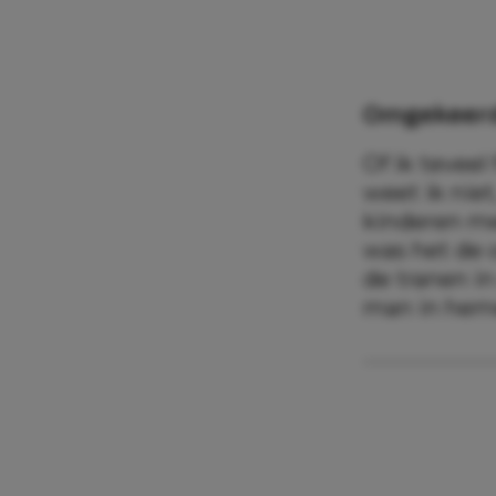
Omgekeerd
Of ik tevee
weet ik niet
kinderen me
was het de 
de tranen i
man in heme