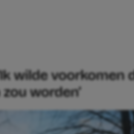
E: ‘IK WILDE VOORKOMEN DAT HIJ EE
‘Ik wilde voorkomen d
 zou worden’