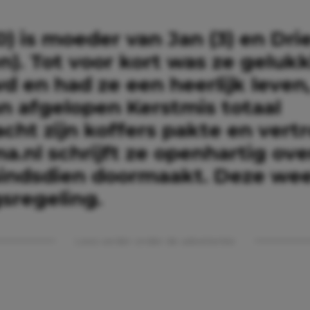
0) is moeder van Jan (3) en Drie
). Tot voor kort was ze gelukk
 en had ze een heerlijk leven,
n afgelopen Kerstmis totaal
cht zijn koffers pakte en vert
nl schrijft ze openhartig over
sindsdien doormaakt. Deze wee
regeling.
Lees verder onder de advertentie