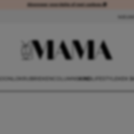
Abonneer voordelig of met cadeau 🎁
Abonneer voordelig of met cad
NIEUW
OONLIJK
RUBRIEKEN
COLUMNS
KIND
LIFESTYLE
KEK B