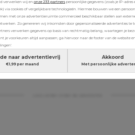
rd verwerken wij en
onze 233 partners
persoonlijke gegevens (zoals je IP-adres 
) via cookies of vergelijkbare technologieën. Hiermee bouwen we een persoonli
amen met onze advertentieruimte commercieel beschikbaar stellen aan extern
etwerken. Zo genereren wij inkomsten door gepersonaliseerde advertenties te 
ners verwerken gegevens op basis van rechtmatig belang, waartegen je be
jna 5 maanden geleden, voor het eerst bij de 
t je voorkeuren altijd aanpassen; ga hiervoor naar de footer van de website en
jn ex hardop uitsprak dat hij de omgangsrege
lingen'.
et concreet wilde vastleggen maar wel zag wa
cht ik nog dat hij een beetje in de war was. To
de naar advertentievrij
Akkoord
 het eerste voorstel van zijn advocaat tweeën
€1,99 per maand
Met persoonlijke adverte
in de bus viel, dacht ik dat hij helemaal gek 
Lees verder onder de advertentie