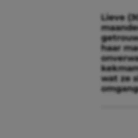
Lieve (3
maanden
getrouwd
haar ma
onverwa
kekmama.
wat ze 
omgangs