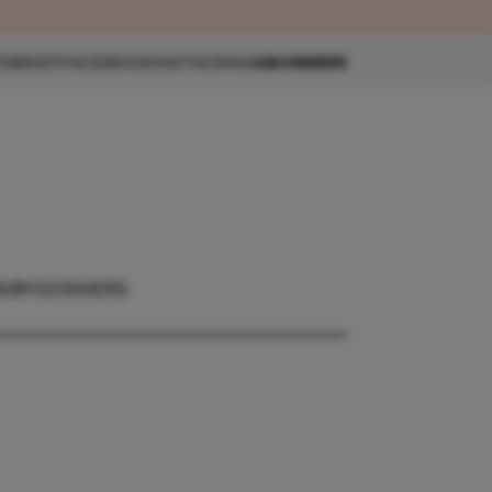
eau 🎁
SBRIEF
FACEBOOK
INSTAGRAM
ABONNEER
ABY
DOSSIERS