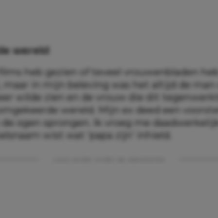
e wereld
l films heb gezien of teveel vrouwenbladen he
, maar in mijn beleving was het altijd de man
er wilde zien en de vrouw die dit tegenwerkt
omgekeerde wereld. Mijn ex deed een voorstel
n de ogen sprongen. Ik vroeg me daadwerkelijk
lsnaam wist wat ‘papa zijn’ inhield.
Lees verder onder de advertentie