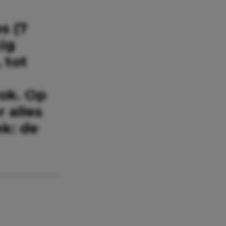
s (7
ig
 tot
rok. Op
 alles
k: de