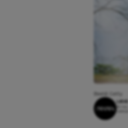
Beeld: Getty
LIEV
18 mei,
Leesti