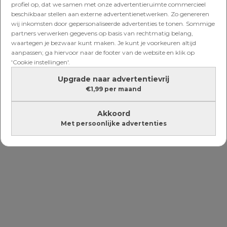
kinderen enorm groot voelen.
profiel op, dat we samen met onze advertentieruimte commercieel
beschikbaar stellen aan externe advertentienetwerken. Zo genereren
Lees verder onder de advertentie
wij inkomsten door gepersonaliseerde advertenties te tonen. Sommige
partners verwerken gegevens op basis van rechtmatig belang,
waartegen je bezwaar kunt maken. Je kunt je voorkeuren altijd
aanpassen; ga hiervoor naar de footer van de website en klik op
'Cookie instellingen'.
Upgrade naar advertentievrij
€1,99 per maand
Akkoord
Met persoonlijke advertenties