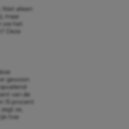
 Niet alleen
), maar
n we het
en? Deze
aboe
 er gewoon
opvallend
cent van de
n 15 procent
 zegt ze,
ijk hoe