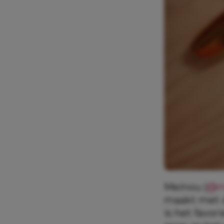
Meinou (
@m
maakt met d
is het favo