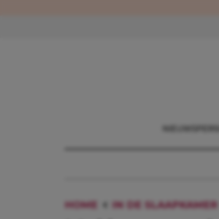
Navigatie overslaan
NIEUWS
PERS
HOME
IN DE SLAAPKAMER