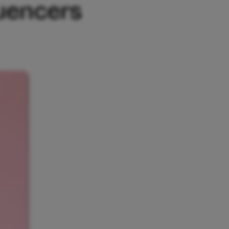
luencers