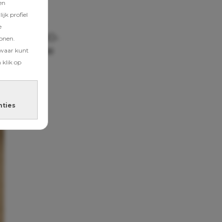
en
der
jk profiel
 een fijne
e
echte libiDO-
tonen.
 uit om mee
zwaar kunt
zegt daar
 klik op
eeltjes?
nties