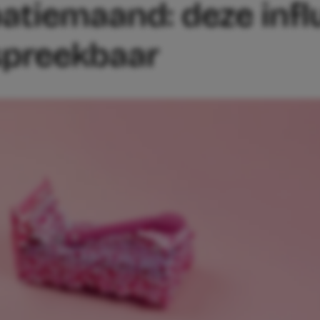
atiemaand: deze inf
spreekbaar