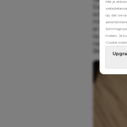
Met je akkoo
EasyToys en 
websitebezoek
schaamte. “H
op, dat we s
manier om bi
advertentien
er bent of 
Sommige part
te doen aan 
maken. Je kun
'Cookie instel
nee tegen al
Bekijk hoe 
Upgra