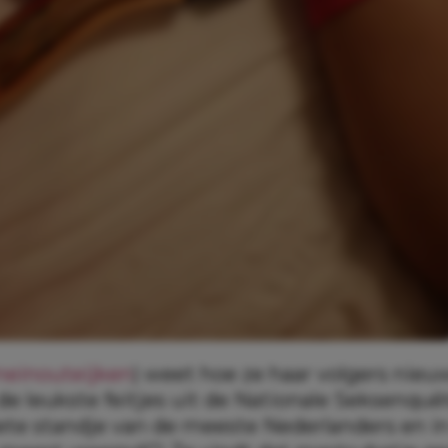
einouteijken
) weet hoe ze haar volgers nieu
e leukste feitjes uit de Nationale Seksenquê
riete standje van de meeste Nederlanders en 