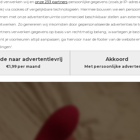
rd verwerken wij en
onze 233 partners
persoonlijke gegevens (zoals je IP-adres 
alles draait (of trilt) om jezelf verwennen zon
) via cookies of vergelijkbare technologieën. Hiermee bouwen we een persoonli
et is namelijk heel normaal, gezond en vooral
amen met onze advertentieruimte commercieel beschikbaar stellen aan extern
jvoorbeeld stress los te laten”. Of je nu een 
etwerken. Zo genereren wij inkomsten door gepersonaliseerde advertenties te 
wat vaker op de rem trapt: Kimberley daagt je
ners verwerken gegevens op basis van rechtmatig belang, waartegen je be
de online game van EasyToys. En eerlijk, wie 
t je voorkeuren altijd aanpassen; ga hiervoor naar de footer van de website en
lingen'.
s je kans maakt op een jaar lang gratis sekssp
je mee kan doen aan
deze game
:
de naar advertentievrij
Akkoord
€1,99 per maand
Met persoonlijke adverte