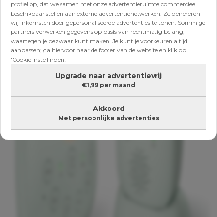
profiel op, dat we samen met onze advertentieruimte commercieel
beschikbaar stellen aan externe advertentienetwerken. Zo genereren
wij inkomsten door gepersonaliseerde advertenties te tonen. Sommige
partners verwerken gegevens op basis van rechtmatig belang,
waartegen je bezwaar kunt maken. Je kunt je voorkeuren altijd
aanpassen; ga hiervoor naar de footer van de website en klik op
'Cookie instellingen'.
Upgrade naar advertentievrij
€1,99 per maand
Akkoord
Met persoonlijke advertenties