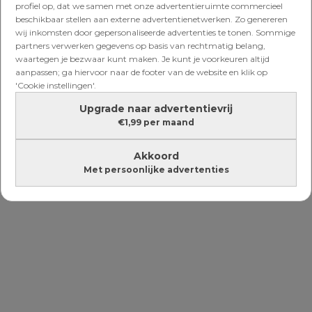
profiel op, dat we samen met onze advertentieruimte commercieel
beschikbaar stellen aan externe advertentienetwerken. Zo genereren
Ik zie haar nog voor me. Met haar perfect
wij inkomsten door gepersonaliseerde advertenties te tonen. Sommige
opgerolde hydrofiele doeken en zorgvuldig
partners verwerken gegevens op basis van rechtmatig belang,
uitgekozen babyproducten. Ze dacht serieus dat
waartegen je bezwaar kunt maken. Je kunt je voorkeuren altijd
haar baby elke verschoning tevreden op zijn rieten
aanpassen; ga hiervoor naar de footer van de website en klik op
troon zou ondergaan. Tien minuten later zat ze
'Cookie instellingen'.
met een tandenborstel ontlasting uit de kiertjes
Upgrade naar advertentievrij
tussen het riet te poetsen. Baby twee kreeg een
€1,99 per maand
handdoek op het bed.
Lees verder onder de advertentie
Akkoord
Met persoonlijke advertenties