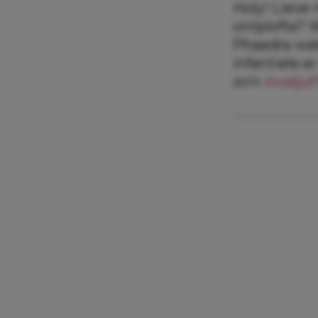
Holy! Lieve 
ontplofte? 
Phaedra wek
infantiele e
zo’n
invaljuf