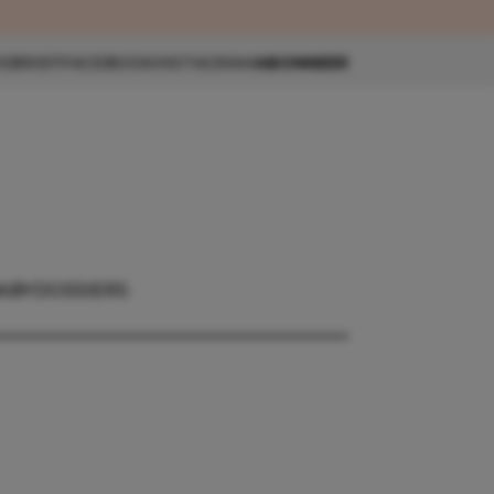
eau 🎁
SBRIEF
FACEBOOK
INSTAGRAM
ABONNEER
ABY
DOSSIERS