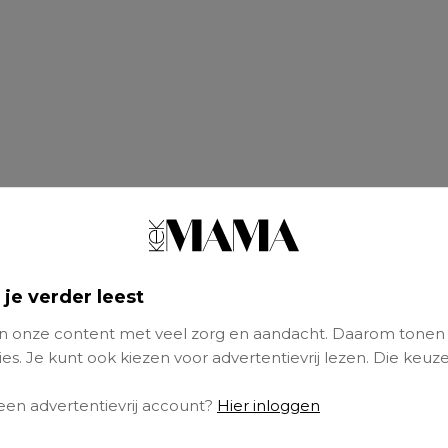
 je verder leest
 onze content met veel zorg en aandacht. Daarom tonen
es. Je kunt ook kiezen voor advertentievrij lezen. Die keuze
e dochter kwam afgelopen week thuis met ee
 een advertentievrij account?
Hier inloggen
 is er, lieverd?’, vroeg ik haar. Volgens de inva
edra te
kinderachtig
en moest ze daar maar 