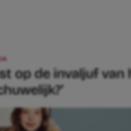
IA
PATRICIA IS WOEST OP DE INVALJUF
st op de invaljuf van
chuwelijk?’