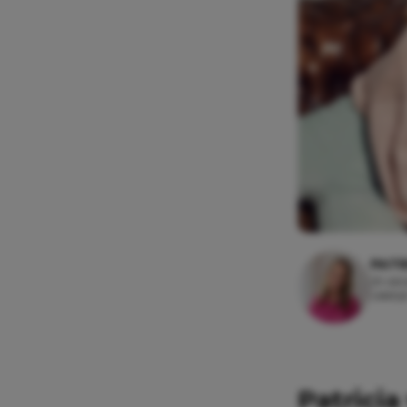
PATR
29 okt
Leesti
Patricia