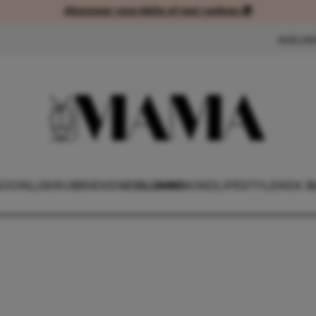
Abonneer voordelig of met cadeau 🎁
Abonneer voordelig of met cad
NIEUW
OONLIJK
RUBRIEKEN
COLUMNS
KIND
LIFESTYLE
KEK B