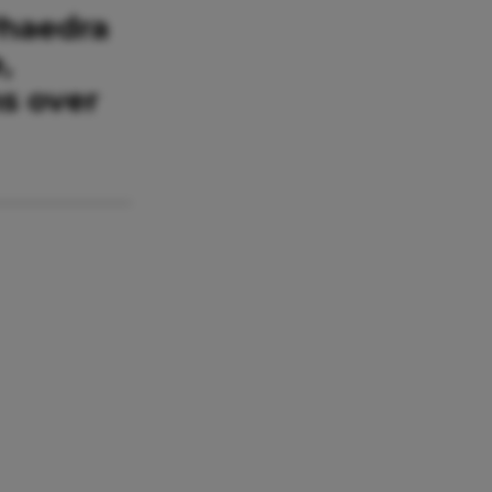
Phaedra
,
s over