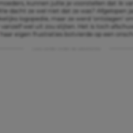
moeders, kunnen jullie je voorstellen dat ik v
Wie dacht ze wel niet dat ze was? Afgelopen j
elijks logopedie, maar ze werd ‘ontslagen’ o
r vanzelf wel uit zou slijten. Het is toch afschu
haar eigen frustraties botvierde op een onsch
Lees verder onder de advertentie