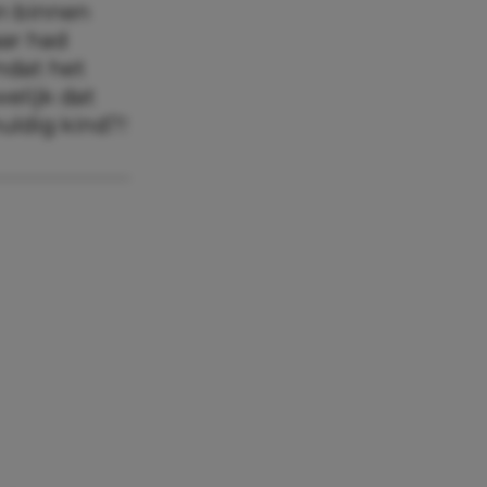
an binnen
aar had
mdat het
welijk dat
uldig kind?!