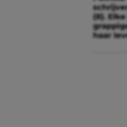
schrijve
(8). Elke
grappig
haar le