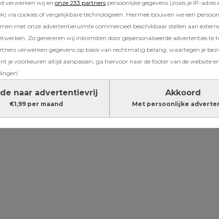
rd verwerken wij en
onze 233 partners
persoonlijke gegevens (zoals je IP-adres 
arna gaf ze de beurt koeltjes weg aan een and
) via cookies of vergelijkbare technologieën. Hiermee bouwen we een persoonli
ochter zichzelf probeerde te verdedigen door
amen met onze advertentieruimte commercieel beschikbaar stellen aan extern
iet expres deed, zei de juffrouw ‘dat ze dan m
etwerken. Zo genereren wij inkomsten door gepersonaliseerde advertenties te 
aan naar de kleuterklas met zo’n kinderachtig
ners verwerken gegevens op basis van rechtmatig belang, waartegen je be
t je voorkeuren altijd aanpassen; ga hiervoor naar de footer van de website en
’
lingen'.
Lees verder onder de advertentie
de naar advertentievrij
Akkoord
€1,99 per maand
Met persoonlijke adverte