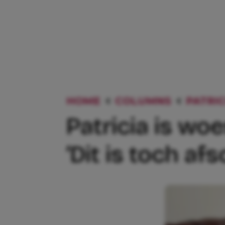
HOME
COLUMNS
PATRIC
Patricia is woe
‘Dit is toch afs