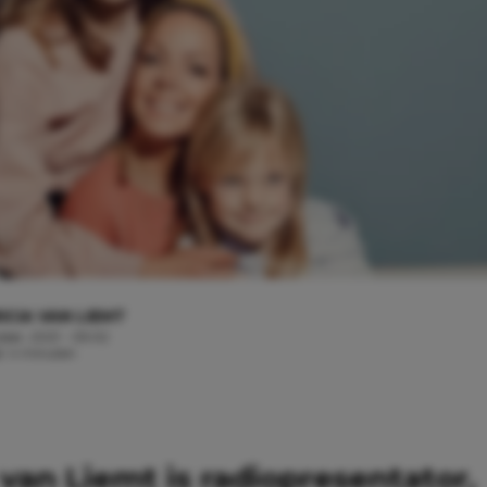
ICIA VAN LIEMT
ober, 2021 - 05:02
jd: 4 minuten
 van Liemt is radiopresentator,