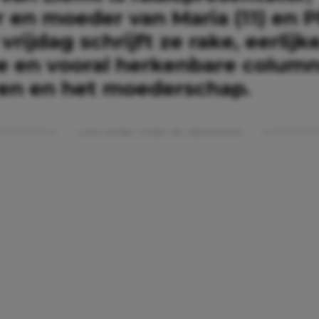
r en moeder van Maria (11) en 
 vrijdag schrijft ze rake, eerlijke
e en vooral herkenbare column
ven en het moederschap.
Lees verder onder de advertentie