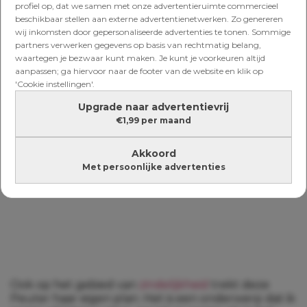
profiel op, dat we samen met onze advertentieruimte commercieel
beschikbaar stellen aan externe advertentienetwerken. Zo genereren
wij inkomsten door gepersonaliseerde advertenties te tonen. Sommige
partners verwerken gegevens op basis van rechtmatig belang,
waartegen je bezwaar kunt maken. Je kunt je voorkeuren altijd
aanpassen; ga hiervoor naar de footer van de website en klik op
'Cookie instellingen'.
Upgrade naar advertentievrij
€1,99 per maand
Akkoord
Met persoonlijke advertenties
Ook op het gebied van
zindelijkheid
trekt deze
Peuter haar eigen plan. Het is een onderwerp dat ik