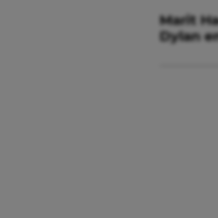
Marit H
Dylan e