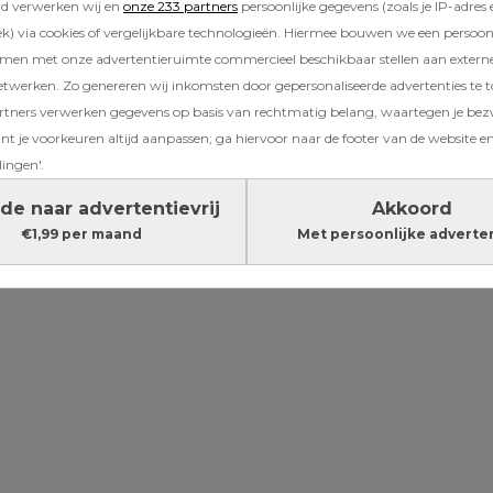
 Stel je een baby voor met backpack en voilà:
rd verwerken wij en
onze 233 partners
persoonlijke gegevens (zoals je IP-adres 
) via cookies of vergelijkbare technologieën. Hiermee bouwen we een persoonli
amen met onze advertentieruimte commercieel beschikbaar stellen aan extern
Lees verder onder de advertentie
etwerken. Zo genereren wij inkomsten door gepersonaliseerde advertenties te 
ners verwerken gegevens op basis van rechtmatig belang, waartegen je be
t je voorkeuren altijd aanpassen; ga hiervoor naar de footer van de website en
lingen'.
de naar advertentievrij
Akkoord
€1,99 per maand
Met persoonlijke adverte