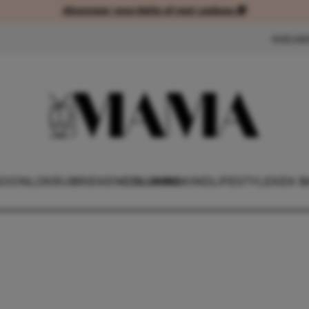
Abonneer voordelig of met cadeau 🎁
Abonneer voordelig of met cad
NIEUW
OONLIJK
RUBRIEKEN
COLUMNS
KIND
LIFESTYLE
KEK B