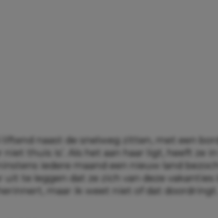
al liftend naast de snelweg zitten, met een bo
 niet thuis is’. Als het aan haar ligt, heeft ze i
minstens iedere maand een nieuw land bezocht
 uit te leggen dat ze zich van deze vakanties 
erinnert, maar ik weet niet of dat doordringt