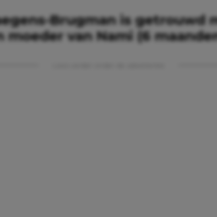
aegens-­Brugman is ­getrouwd 
n moeder van Nami (6 maanden
Lees verder onder de advertentie