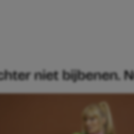
‘IK KAN MIJN DOCHTER NIET BIJBENEN. 
chter niet bijbenen. Nu