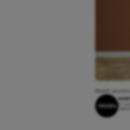
Beeld: Lauren
MAR
19 nov
Leesti