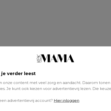
 je verder leest
 onze content met veel zorg en aandacht. Daarom tonen
dochter niet bijbenen. Nu al niet. En dat terwi
es. Je kunt ook kiezen voor advertentievrij lezen. Die keuze
eeft gezet. Deze dame heeft zóveel energie, d
ze niet wat genen heeft gekregen van een
stui
 een advertentievrij account?
Hier inloggen
elen is haar grootste nachtmerrie. Het liefst i