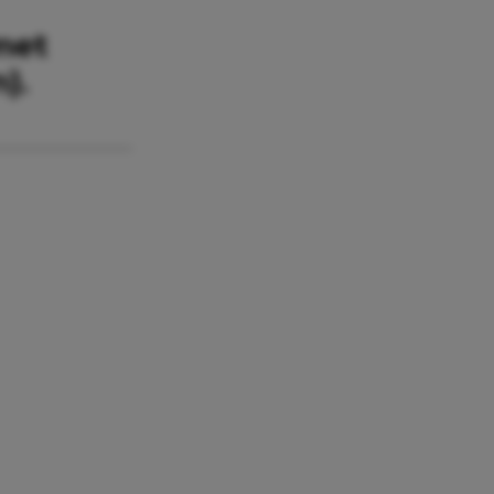
met
).