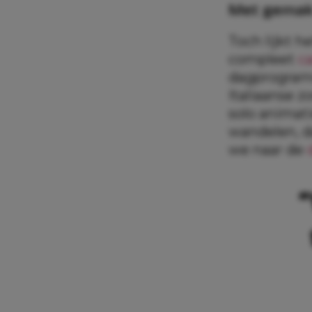
Met gemak
Toch lijkt h
compleet
c
dagprogramm
Italiaanse z
solo animat
wandelen, d
we naar de
“