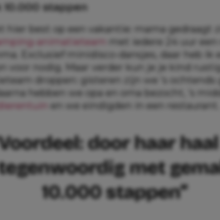
 10.000 stappen
et hier best op een vakantie: mama gedraagt z
amping-animatieteam
met iedere 24 uur een
a. Exclusief minidisco-dansjes, daar heb ik 
on voor nodig. Maar verder kun je je kind rusti
ieteam droppen: gisteren zijn we ’s ochtends
aarna hebben we opa en oma bezocht, ’s mid
dierentuin
en we eindigden in een restaurant.
Voordeel: door haar haal
tegenwoordig met gem
10.000 stappen”