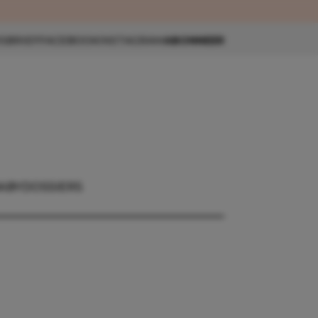
eau 🎁
SBRIEF
FACEBOOK
INSTAGRAM
ABONNEER
ABY
DOSSIERS