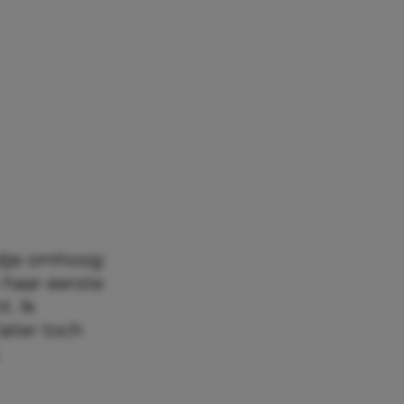
rdje omhoog:
n haar eerste
. Ik
later toch
.