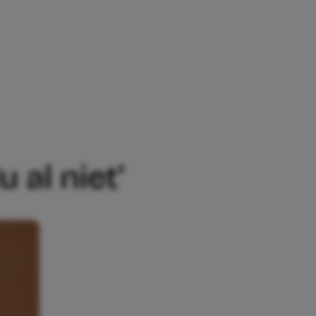
NU AL NIET’
 al niet’