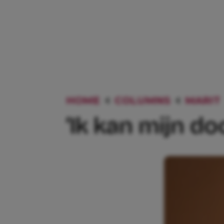
HOME
COLUMNS
MARIT
‘Ik kan mijn do