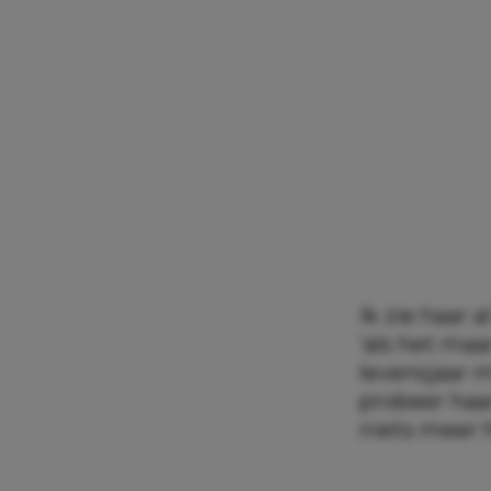
Ik zie haar 
‘als het maar
levensjaar 
probeer haar
niets meer h