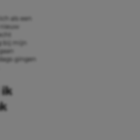
ich als een
 nieuw
echt
g bij mijn
 gaan
dags gingen
 ik
ak