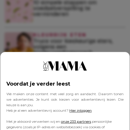
10 simpele stappen om
voedselverspilling te
verminderen
KLEURRIJK ETEN
Trucs voor kieskeurige eters,
volgens een
kindervoedingscoach
KLEURRIJK ETEN
Kleurrijk de dag door: Shary-An
Voordat je verder leest
en de Familie Telleman delen
snelle tips om je kind meer
We maken onze content met veel zorg en aandacht. Daarom tonen
groente en fruit te laten eten
we advertenties. Je kunt ook kiezen voor advertentievrij lezen. Die
keuze is aan jou.
Heb je al een advertentievrij account?
Hier inloggen
KLEURRIJK ETEN
Samen doen: zo stimuleer je je
Met je akkoord verwerken wij en
onze 233 partners
persoonlijke
kind om meer groente en fruit te
gegevens (zoals je IP-adres en websitebezoek) via cookies of
eten