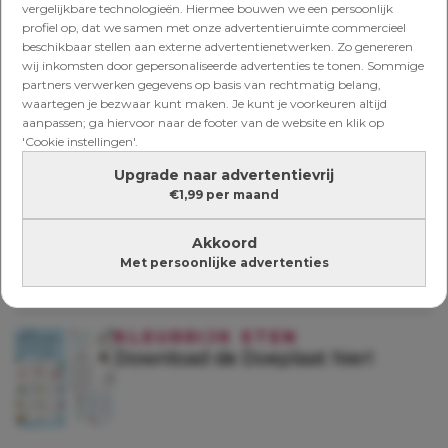
vergelijkbare technologieën. Hiermee bouwen we een persoonlijk
profiel op, dat we samen met onze advertentieruimte commercieel
beschikbaar stellen aan externe advertentienetwerken. Zo genereren
wij inkomsten door gepersonaliseerde advertenties te tonen. Sommige
KLEURRIJK ETEN
partners verwerken gegevens op basis van rechtmatig belang,
Kleurenfeest: zó eet je kind
waartegen je bezwaar kunt maken. Je kunt je voorkeuren altijd
supermakkelijk meer groente en
aanpassen; ga hiervoor naar de footer van de website en klik op
fruit
'Cookie instellingen'.
Upgrade naar advertentievrij
€1,99 per maand
KLEURRIJK ETEN
Rebus op de doeplaat opgelost?
Maak hier kans op toffe prijzen!
Akkoord
Met persoonlijke advertenties
KLEURRIJK ETEN
Download de Doeplaat hier!