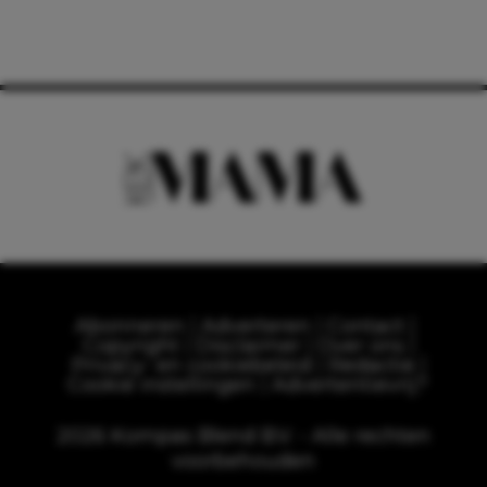
Abonneren
Adverteren
Contact
Copyright
Disclaimer
Over ons
Privacy- en cookiebeleid
Redactie
Cookie instellingen
Advertentievrij?
2026 Kompas Blend B.V. - Alle rechten
voorbehouden