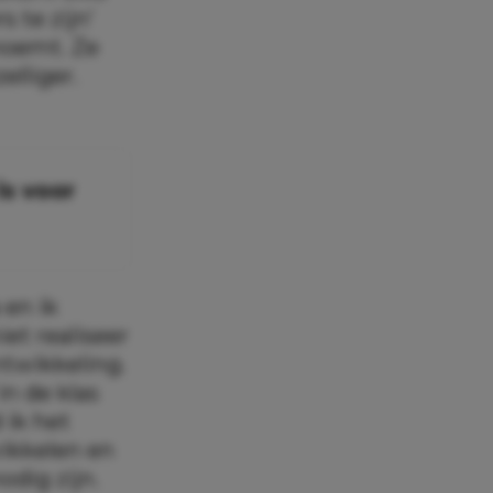
 te zijn’
enoemt. Ze
elliger.
is voor
en ik
iet realiseer
ntwikkeling.
in de klas
 ik het
wikkelen en
odig zijn.