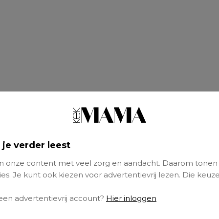
 je verder leest
 onze content met veel zorg en aandacht. Daarom tonen
) is alleenstaand moeder van Fenna (10) en 
es. Je kunt ook kiezen voor advertentievrij lezen. Die keuze
mijn dochter Fenna makkelijk af. Fijn, en ze v
 een advertentievrij account?
Hier inloggen
edereen gelukkig, zou je zeggen. Iedereen beh