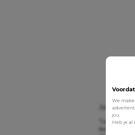
Voordat
We maken
Janneke (37
advertenti
jou.
“Leren gaat 
Heb je al
leuk, dus i