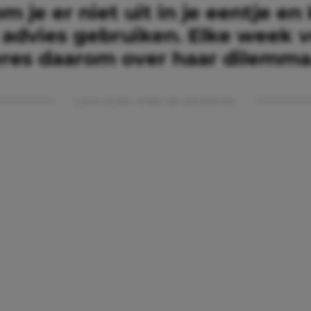
 je er niet uit in je eentje en
 advies gebruiken. Elke week v
eres daarom over haar dilemma
Lees verder onder de advertentie