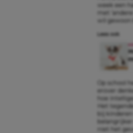
week een ha
met ‘andere 
wil gewoon b
Lees ook
K
H
m
Op school h
erover denke
hoe intellig
Het tegende
bij kinderen
belangrijker
niet het gev