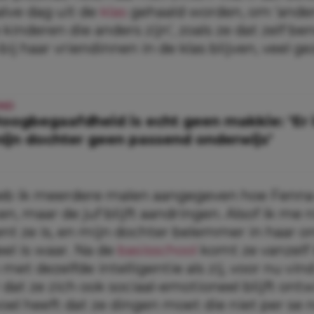
lve dag uit de
klas
gehaald worden, om ‘anders
kinderen die anders zijn’, zoals ze dat zelf b
ij haar vriendinnen in de klas blijven, veel gez
IND
oogbegaafdheid is echt geen makkie: ‘Er 
ijn dochter geen passend onderwijs’
eb ik meerdere malen aangegeven hoe Fenna 
n, maar de juf blijft aandringen. Alsof ik me n
ent ze is, en mijn dochter belemmer in haar o
el is waar. Na de
basisschool
komt ze vanzelf 
 met dezelfde intelligentie als zij, voor nu vind
 dat ze zich ook sociaal-emotioneel blijft ont
oel heeft dat ze dingen moet die niet per se n