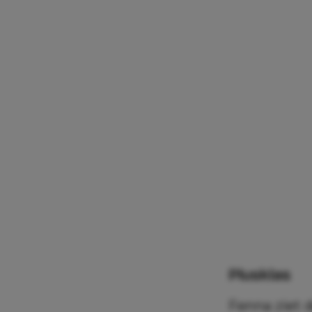
Plusklas
Fenna ziet d