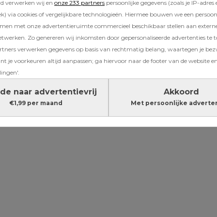
nkt dat Fenna meer uitdaging nodig heeft, en 
rd verwerken wij en
onze 233 partners
persoonlijke gegevens (zoals je IP-adres 
etten, één ochtend in de week. Anders zou z
) via cookies of vergelijkbare technologieën. Hiermee bouwen we een persoonli
amen met onze advertentieruimte commercieel beschikbaar stellen aan extern
n. Ik zie daar geen signalen van; Fenna verrijk
etwerken. Zo genereren wij inkomsten door gepersonaliseerde advertenties te 
les, ze leest veel en we filosoferen wat af met 
ners verwerken gegevens op basis van rechtmatig belang, waartegen je be
 avondeten.
t je voorkeuren altijd aanpassen; ga hiervoor naar de footer van de website en
lingen'.
Lees verder onder de advertentie
de naar advertentievrij
Akkoord
€1,99 per maand
Met persoonlijke adverte