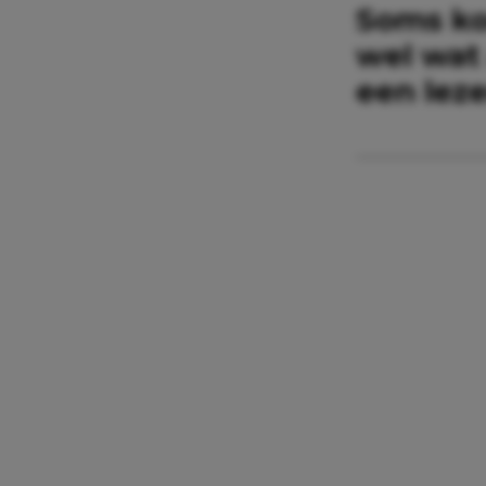
Soms kom
wel wat
een lez