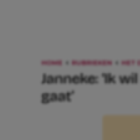
HOME
RUBRIEKEN
HET 
Janneke: ‘Ik wi
gaat’