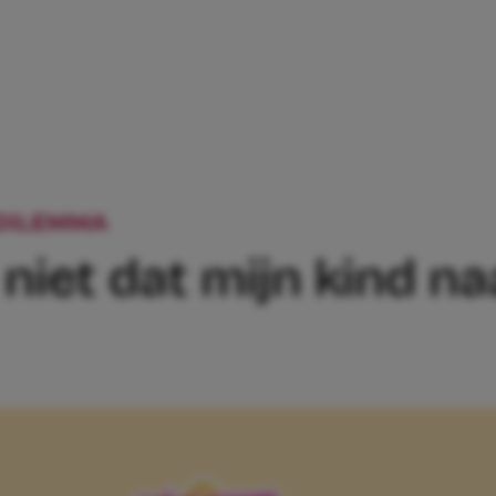
DILEMMA
JANNEKE: ‘IK WIL NIET DAT M
l niet dat mijn kind n