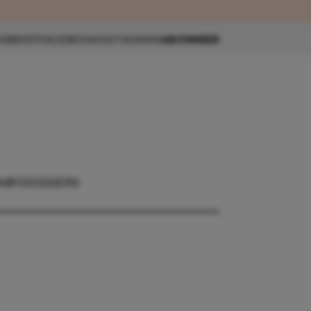
eau 🎁
SBRIEF
FACEBOOK
INSTAGRAM
ABONNEER
ABY
DOSSIERS