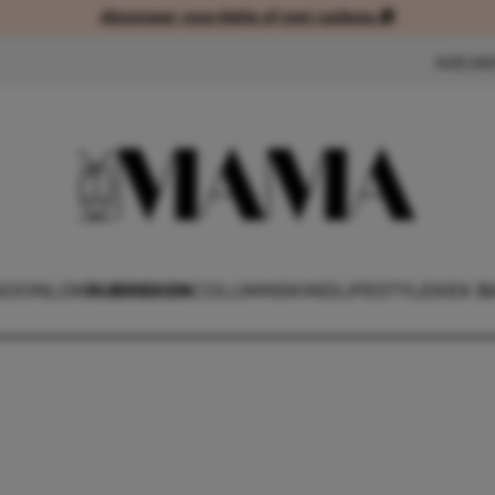
Abonneer voordelig of met cadeau 🎁
Abonneer voordelig of met cad
NIEUW
SOONLIJK
RUBRIEKEN
COLUMNS
KIND
LIFESTYLE
KEK B