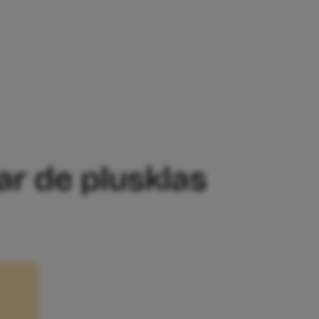
IJN KIND NAAR DE PLUSKLAS GAAT’
aar de plusklas