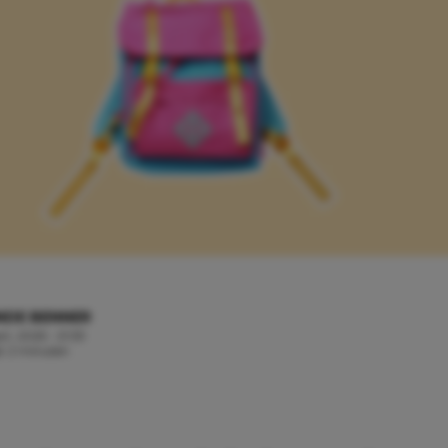
NDE BENNER
rt, 2025 - 21:33
jd: 2 minuten