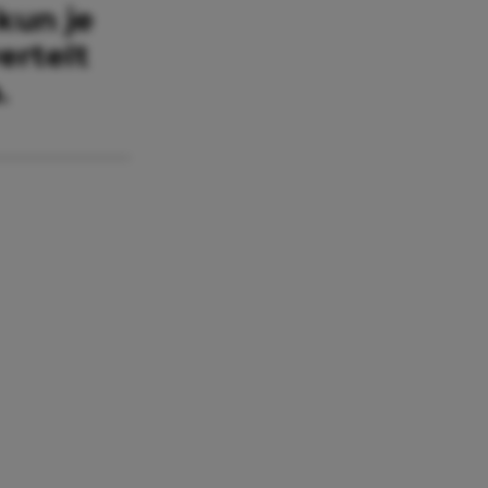
 kun je
ertelt
.