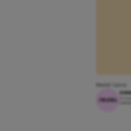
Beeld: Canva
JORI
21 maa
Leesti