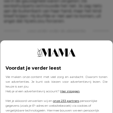
we in de gauwigheid waren vergeten. De
eerstehulparts vertrouwde het niet. Je zag niets
aan de buitenkant van haar hand, maar het kind
bleef krijsen. Hij durfde er niet aan te komen, uit
angst dat hij iets zou forceren.
Lees verder onder de advertentie
Voordat je verder leest
We maken onze content met veel zorg en aandacht. Daarom tonen
we advertenties. Je kunt ook kiezen voor advertentievrij lezen. Die
keuze is aan jou.
Heb je al een advertentievrij account?
Hier inloggen
Met je akkoord verwerken wij en
onze 233 partners
persoonlijke
Lees ook
gegevens (zoals je IP-adres en websitebezoek) via cookies of
vergelijkbare technologieën. Hiermee bouwen we een persoonlijk