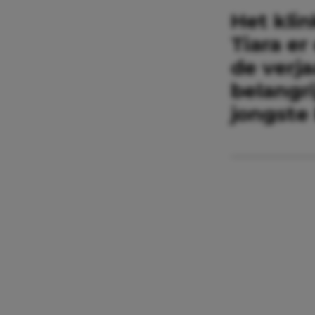
Het klin
Tiara er
de verj
belangri
jongste 