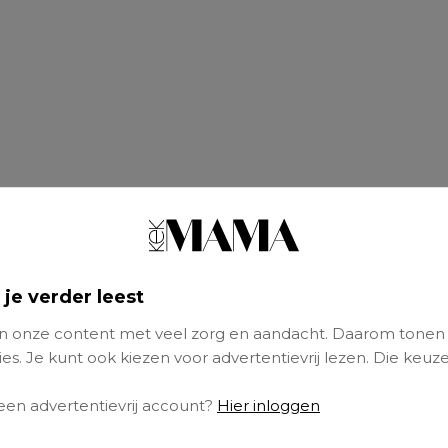
 je verder leest
 onze content met veel zorg en aandacht. Daarom tonen
es. Je kunt ook kiezen voor advertentievrij lezen. Die keuze
 een advertentievrij account?
Hier inloggen
nd zijn verjaardag voel ik een combinatie van b