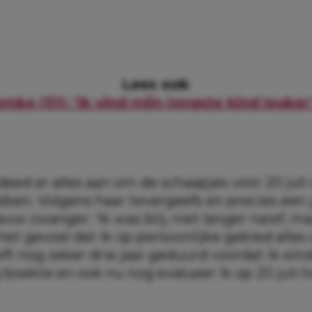
Lees ook
mke (31): ‘Ik vind mijn jongste kind leuker
eed er alles aan om de schaapjes vóór 20 juli
ben. Volgens haar tevergeefs en precies een ja
uw zwanger. ‘Ik was blij, niet langer naïef, m
het gevoel dat ik op persoonlijke gebied alles 
ft nog zeker drie jaar geduurd voordat ik eind
boekte en ook nu nog evalueer ik op 20 juli h