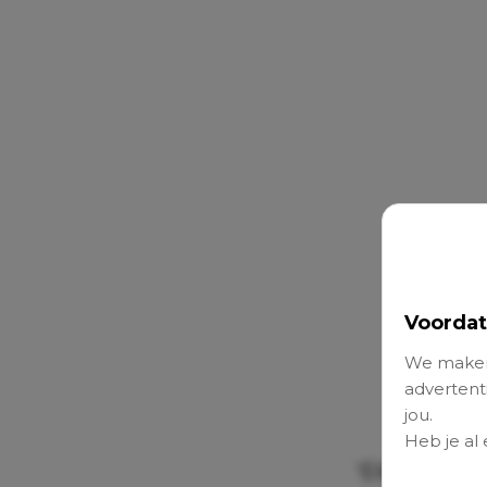
Voordat
We maken
advertenti
jou.
Heb je al
‘Elk jaar ro