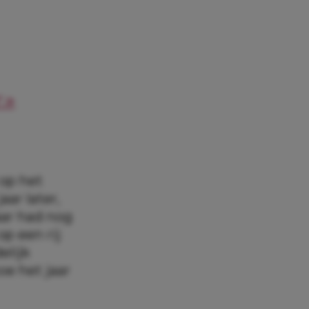
’ >
 op het
ar later,
aar had nog
op een rij
elijk
oe het jaar