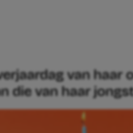
A VINDT DE VERJAARDAG VAN HAAR OU
 verjaardag van haar 
an die van haar jongs