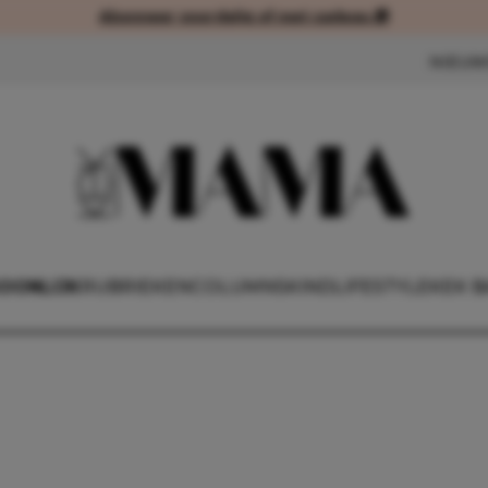
Abonneer voordelig of met cadeau 🎁
Abonneer voordelig of met cad
NIEUW
OONLIJK
RUBRIEKEN
COLUMNS
KIND
LIFESTYLE
KEK B