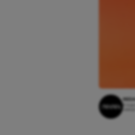
REDA
8 augu
Leesti