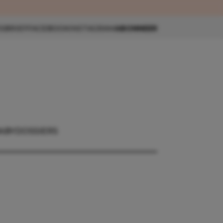
eau 🎁
SBRIEF
FACEBOOK
INSTAGRAM
ABONNEER
ABY
DOSSIERS