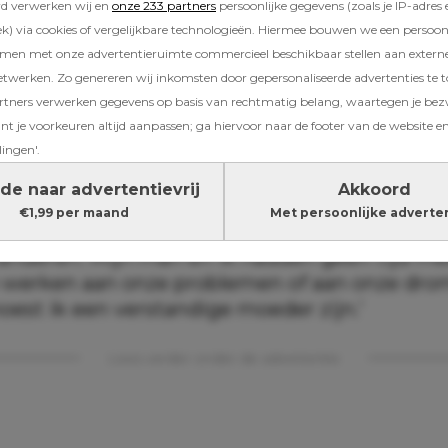
rd verwerken wij en
onze 233 partners
persoonlijke gegevens (zoals je IP-adres 
sschien ook wel verdriet. Maar wordt mijn jo
) via cookies of vergelijkbare technologieën. Hiermee bouwen we een persoonli
ouder? Dan heb ik die gevoelens niet.’
amen met onze advertentieruimte commercieel beschikbaar stellen aan extern
etwerken. Zo genereren wij inkomsten door gepersonaliseerde advertenties te 
ners verwerken gegevens op basis van rechtmatig belang, waartegen je be
twoordelijke moeder’
t je voorkeuren altijd aanpassen; ga hiervoor naar de footer van de website en
el waar dit vandaan komt: ‘Het is niet dat ik
lingen'.
kind hou (hij is immers ‘de makkelijke van de
de naar advertentievrij
Akkoord
 dat de arts mij confronteerde met mijn uit
€1,99 per maand
Met persoonlijke adverte
aar geleden, vergeet ik nooit meer: 20 juli wa
eranderen. Mijn man en ik hadden geen tijd me
e werken aan onze problemen of aan onze dr
oest ik een verstandige moeder zijn.’
Lees verder onder de advertentie