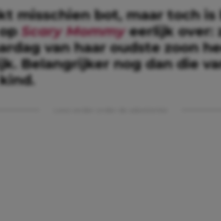
kt misschien bot, maar toch is
 op
Scary Mommy
eerlijk over:
aardag van haar oudste zoon he
jk. Belangrijker nog dan die v
kind.
Lees verder onder de advertentie