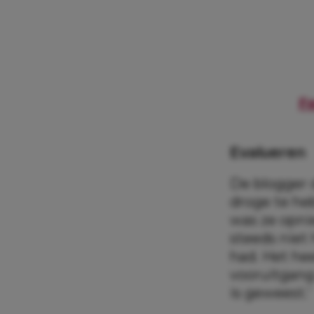
Fe
Evalueren
De blogger d
droge te heb
was ze opnie
steeds niet 
had. Het hee
vooruitgang 
is geweest.’