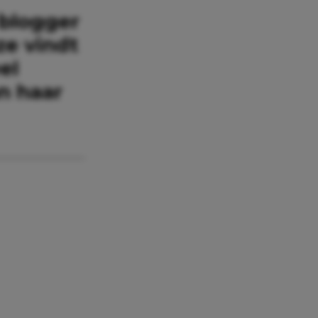
 blogger
 ze vindt
el
an haar