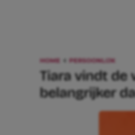
HOME
PERSOONLIJK
TIAR
Tiara vindt de
belangrijker d