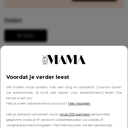
Delen
Delen
Ook interessant voor jou
FAVORITES
Barbecueën zonder gedoe? Deze
Voordat je verder leest
alleskunner wil je deze zomer écht
hebben
We maken onze content met veel zorg en aandacht. Daarom tonen
we advertenties. Je kunt ook kiezen voor advertentievrij lezen. Die
keuze is aan jou.
FASHION
Heb je al een advertentievrij account?
Hier inloggen
Matchende zwemkleding met je mini?
Deze collectie maakt mag niet ontbreken
Met je akkoord verwerken wij en
onze 233 partners
persoonlijke
in je koffer
gegevens (zoals je IP-adres en websitebezoek) via cookies of
vergelijkbare technologieën. Hiermee bouwen we een persoonlijk