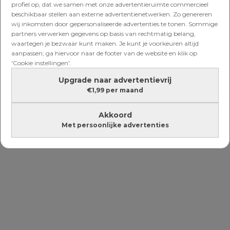
profiel op, dat we samen met onze advertentieruimte commercieel
kinderen, ervaarde het onlangs in de
beschikbaar stellen aan externe advertentienetwerken. Zo genereren
supermarkt.
wij inkomsten door gepersonaliseerde advertenties te tonen. Sommige
partners verwerken gegevens op basis van rechtmatig belang,
Lees verder onder de advertentie
waartegen je bezwaar kunt maken. Je kunt je voorkeuren altijd
aanpassen; ga hiervoor naar de footer van de website en klik op
'Cookie instellingen'.
Upgrade naar advertentievrij
€1,99 per maand
Akkoord
Met persoonlijke advertenties