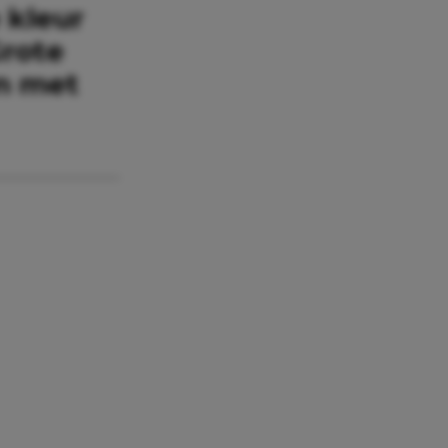
 kleur
Grote
en met