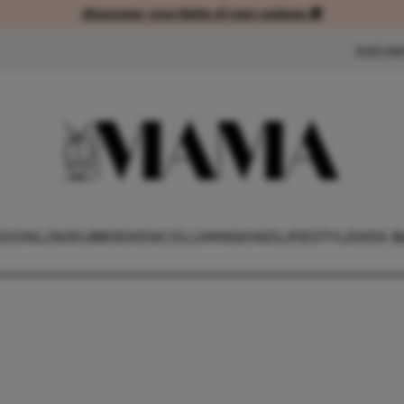
Abonneer voordelig of met cadeau 🎁
Abonneer voordelig of met cad
NIEUW
OONLIJK
RUBRIEKEN
COLUMNS
KIND
LIFESTYLE
KEK B