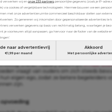
rd verwerken wij en
onze 233 partners
persoonlijke gegevens (zoals je IP-adres 
) via cookies of vergelijkbare technologieën. Hiermee bouwen we een persoonli
amen met onze advertentieruimte commercieel beschikbaar stellen aan extern
voedstijl
etwerken. Zo genereren wij inkomsten door gepersonaliseerde advertenties te 
ners verwerken gegevens op basis van rechtmatig belang, waartegen je be
oeden – ook wel
mindful parenting
genoemd 
t je voorkeuren altijd aanpassen; ga hiervoor naar de footer van de website en
e en emotioneel bewustzijn. In plaats van allee
lingen'.
e kind te corrigeren, kijk je ook naar jezelf: 
oals je reageert en welke patronen neem je me
de naar advertentievrij
Akkoord
?
€1,99 per maand
Met persoonlijke adverte
choloog Shefali Tsabary beschrijft
in haar boe
eden vraagt van ouders om zich steeds bewu
hun eigen ego, zodat ze betere begeleiders v
nnen zijn.
e opvoeding