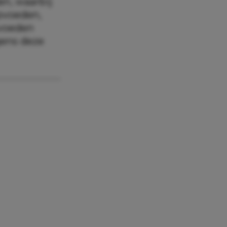
en, waarbij
opvoeden,
pvoeden
gens deze