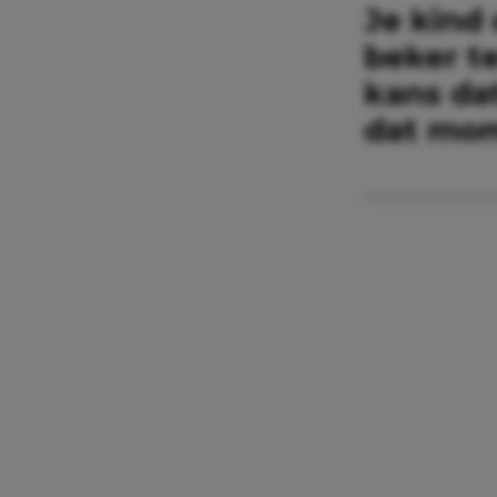
Je kind
beker te
kans dat
dat mom