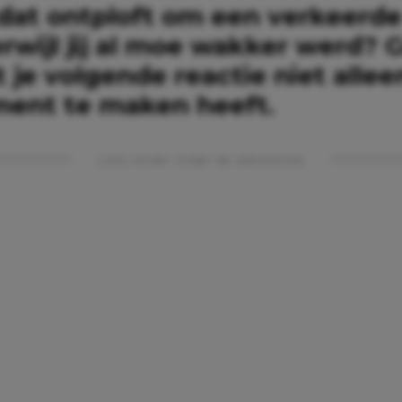
 dat ontploft om een verkeerde
rwijl jij al moe wakker werd? 
 je volgende reactie niet alle
ent te maken heeft.
Lees verder onder de advertentie