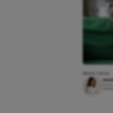
Beeld: Canva
MAAI
15 mei,
Leesti