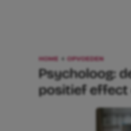
HOME
OPVOEDEN
PSYCHO
Psycholoog: de
positief effect