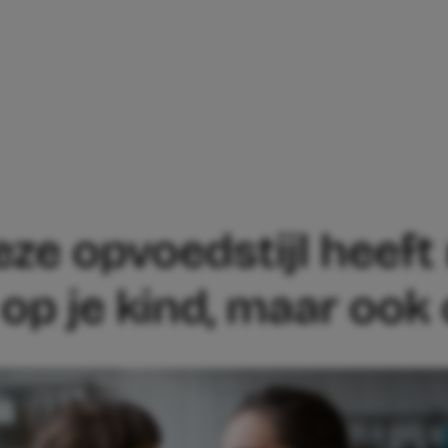
LOOG: DEZE OPVOEDSTIJL HEEFT NIET A
ze opvoedstijl heeft 
 op je kind, maar ook