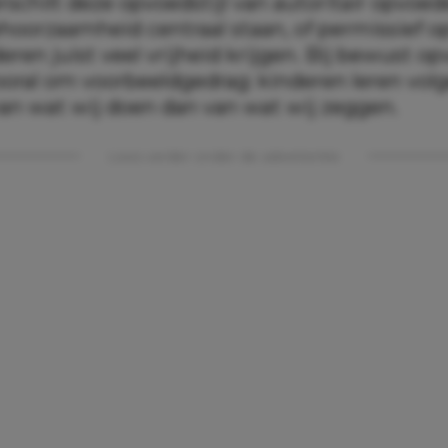
schilt deze opvoedstijl van autoritair opvoed
ehoorzaamheid centraal staan, of permissief 
eren juist veel vrijheid krijgen. Bij bewust o
vooral om voorbeeldgedrag: kinderen leren vol
van wat wij doen dan van wat wij zeggen.
Lees verder onder de advertentie