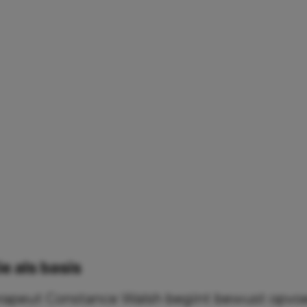
ie als basis
rapeut Constance Walsh begint bewust opvoe