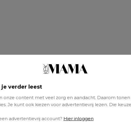
 je verder leest
 onze content met veel zorg en aandacht. Daarom tonen
es. Je kunt ook kiezen voor advertentievrij lezen. Die keuze
visie van bewust opvoeden spelen ook je eige
 een advertentievrij account?
Hier inloggen
tress en oude patronen een grote rol in hoe j