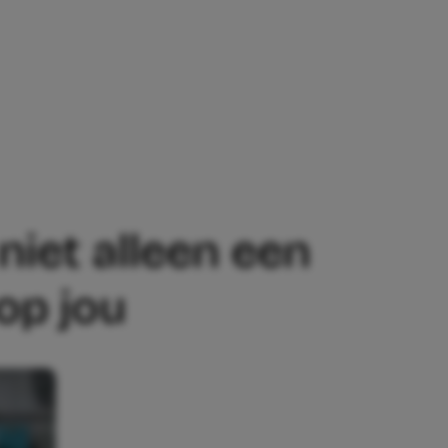
LLEEN EEN POSITIEF EFFECT OP JE KIN
niet alleen een
 op jou