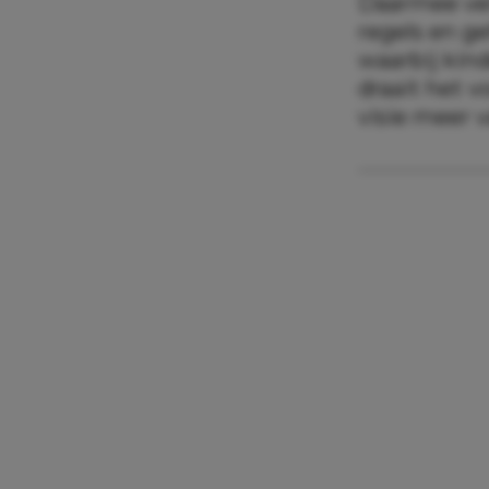
Daarmee ver
regels en g
waarbij kind
draait het 
visie meer 