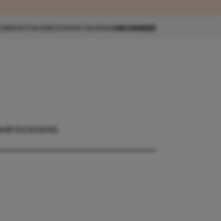
eau 🎁
SBRIEF
FACEBOOK
INSTAGRAM
ABONNEER
ABY
DOSSIERS