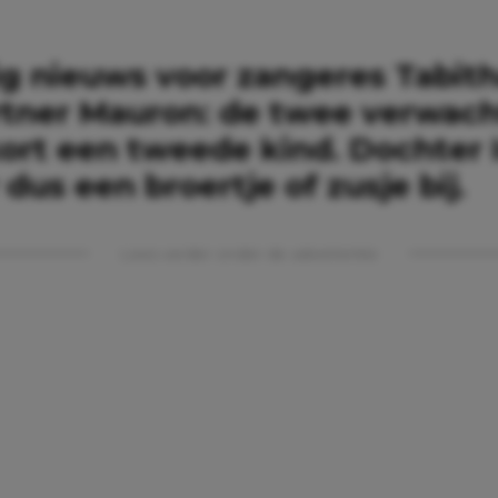
g nieuws voor zangeres Tabit
rtner Mauron: de twee verwac
ort een tweede kind. Dochter
r dus een broertje of zusje bij.
Lees verder onder de advertentie