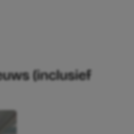
LUSIEF PRACHTIGE FOTO’S)
uws (inclusief