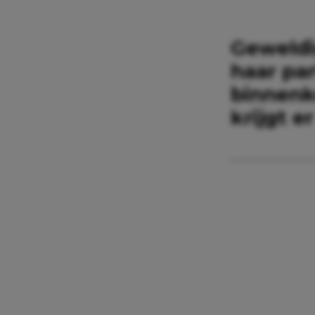
Geweldi
haar pa
binnenk
krijgt e