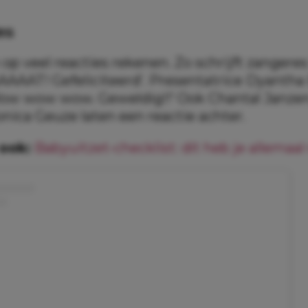
es
op veel reacties rekenen. Zo schrijft zangere
AAT! Gefeliciteerd’. Presentatrice Dyantha
Wow wow wow. Geweldig!!’ Ook Chantal Janze
nica Geuze laten een reactie achter.
ook:
Babyuitzet-checklist: dít heb je allemaal