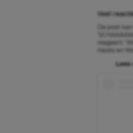
Veel reacti
De post kan 
‘SCHAAAAAAA
reageert: ‘
Hazes en Mo
Lees 