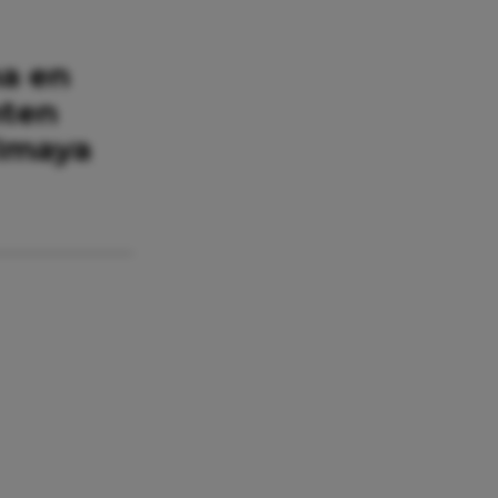
ha en
hten
 Imaya