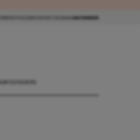
eau 🎁
SBRIEF
FACEBOOK
INSTAGRAM
ABONNEER
ABY
DOSSIERS