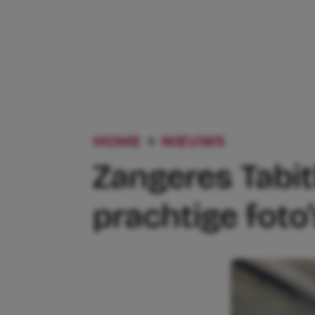
HOME
NIEUWS
ZANGERES 
Zangeres Tabit
prachtige foto’