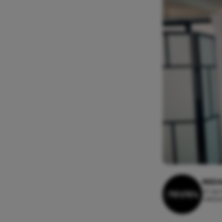
REDA
22 apr
Leestij