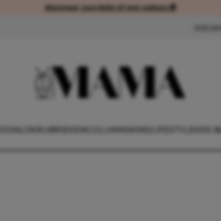
Abonneer voordelig of met cadeau 🎁
Abonneer voordelig of met cad
NIEUW
OONLIJK
RUBRIEKEN
COLUMNS
KIND
LIFESTYLE
KEK B