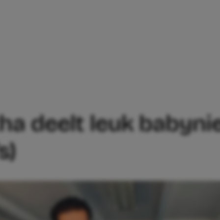
TABITHA DEELT LEUK BABYNIEUWS (INC
ha deelt leuk babynie
s)