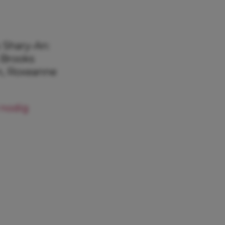
s Shary-An:
 Brooks
n, Roxeanne
 nodig