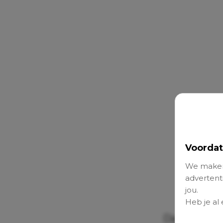
Voordat
We maken
advertenti
jou.
Heb je al
Dat maakt 