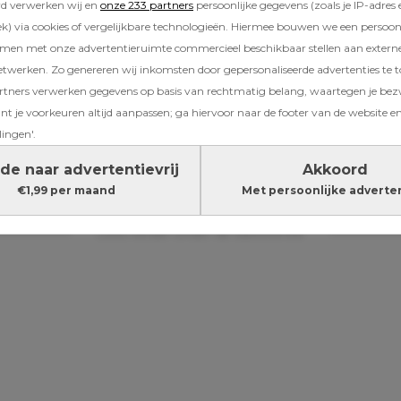
rd verwerken wij en
onze 233 partners
persoonlijke gegevens (zoals je IP-adres 
) via cookies of vergelijkbare technologieën. Hiermee bouwen we een persoonli
amen met onze advertentieruimte commercieel beschikbaar stellen aan extern
ren
etwerken. Zo genereren wij inkomsten door gepersonaliseerde advertenties te 
ners verwerken gegevens op basis van rechtmatig belang, waartegen je be
niet wachten om je vast te houden en voor alt
t je voorkeuren altijd aanpassen; ga hiervoor naar de footer van de website en
Je zus, papa en ik wachten geduldig tot we al
lingen'.
 schrijft Tabitha bij een reeks prachtige famil
aar babybuik showt. Tabitha en Mauron werd
de naar advertentievrij
Akkoord
de trotse ouders van dochter Imaya.
€1,99 per maand
Met persoonlijke adverte
Lees verder onder de advertentie