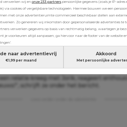
rd verwerken wij en
onze 233 partners
persoonlijke gegevens (zoals je IP-adres 
lt namelijk prachtig nieuws: ze is zwanger va
) via cookies of vergelijkbare technologieën. Hiermee bouwen we een persoonli
e.
amen met onze advertentieruimte commercieel beschikbaar stellen aan extern
etwerken. Zo genereren wij inkomsten door gepersonaliseerde advertenties te 
ners verwerken gegevens op basis van rechtmatig belang, waartegen je be
 Liefde-Marieke in verwachting
t je voorkeuren altijd aanpassen; ga hiervoor naar de footer van de website en
lingen'.
lt een post op haar afschermde Instagram-a
de naar advertentievrij
Akkoord
fe update
”, waarop haar groeiende babybuik 
€1,99 per maand
Met persoonlijke adverte
ging zorgt meteen voor veel enthousiaste re
et als Marieke meedeed aan
Winter Vol Liefde
 een relatie kreeg met Jorik, reageert enthousi
euws!”, schrijft ze onder het bericht.
Lees verder onder de advertentie