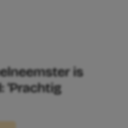
ER IS IN VERWACHTING VAN HAAR EERS
eelneemster is
: ‘Prachtig