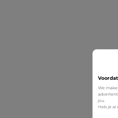
Voordat
We maken
advertenti
jou.
Heb je al