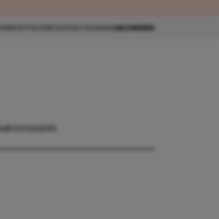
eau 🎁
SBRIEF
FACEBOOK
INSTAGRAM
ABONNEER
ABY
DOSSIERS