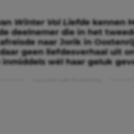
 van
Winter Vol Liefde
kennen M
 de deelnemer die in het twee
afreisde naar Jorik in Oostenrij
daar geen liefdesverhaal uit o
e inmiddels wél haar geluk ge
Lees verder onder de advertentie