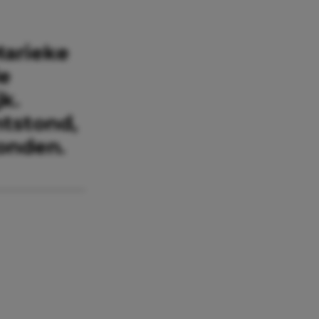
arieke
de
k.
ntstond,
vonden.