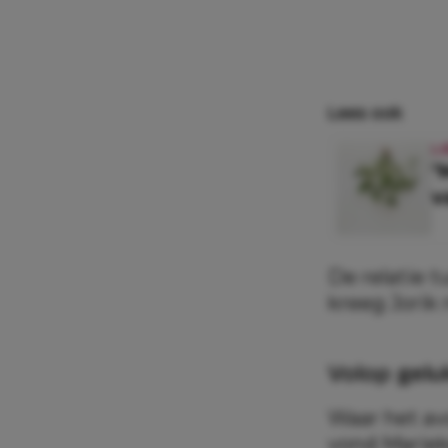
Lees ook
L
‘
v
De relatie t
kreeg Jorik 
Volop gelu
Waar het av
vond Mariek