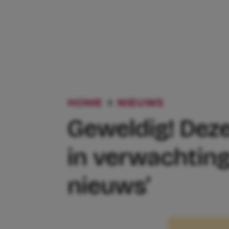
HOME
NIEUWS
GEWELDIG!
Geweldig! Deze
in verwachting
nieuws’