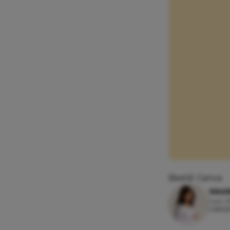
Beeld: Canva
MAAI
1 juli,
Leesti