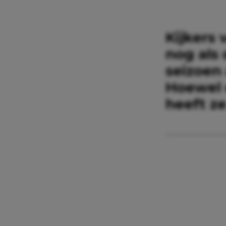
Kijkers
nog als
seizoen 
Hoewel 
heeft z