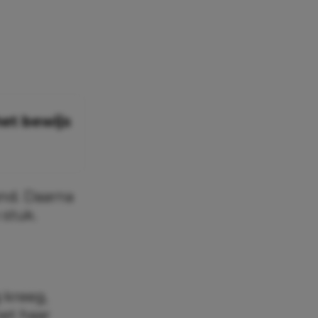
het bewijs
and. Daarna
 stuk.
 kreeg,
et haar