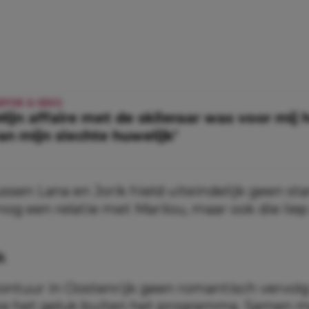
IEFDE & SEKS
Mijn affaire met de skileraar was voor mij 
an mijn slechte huwelijk’
ussen Lana en Jorik hield uiteindelijk geen st
nog een relatie met Marilou, maar ook die liep
k
ontuur in Oostenrijk geen romantisch vervolg
e het geluk buiten het programma. Samen m