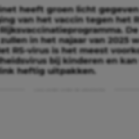
inet heeft groen licht gegeven
ing van het vaccin tegen het R
 Rijksvaccinatieprogramma. De
zullen in het najaar van 2025 
Het RS-virus is het meest voo
heidsvirus bij kinderen en kan
link heftig uitpakken.
Lees verder onder de advertentie