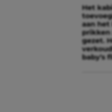
Het kab
toevoeg
aan het
prikken 
gezet. 
verkoud
baby’s f