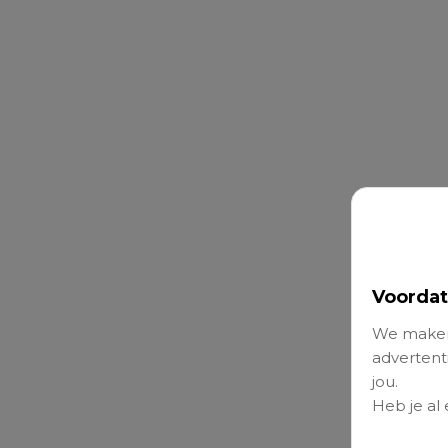
Voordat
We maken
advertenti
jou.
Heb je al