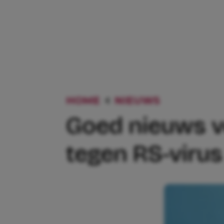
HOME
NIEUWS
GOED NIE
Goed nieuws v
tegen RS-viru