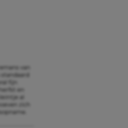
rremans van
s standaard
al fijn
herfst en
leintje al
hoeven zich
isopname.