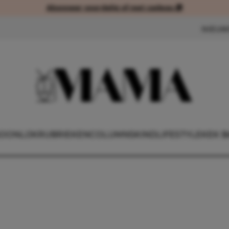
Abonneer voordelig of met cadeau 🎁
Abonneer voordelig of met cad
NIEUW
OONLIJK
RUBRIEKEN
COLUMNS
KIND
LIFESTYLE
KEK B