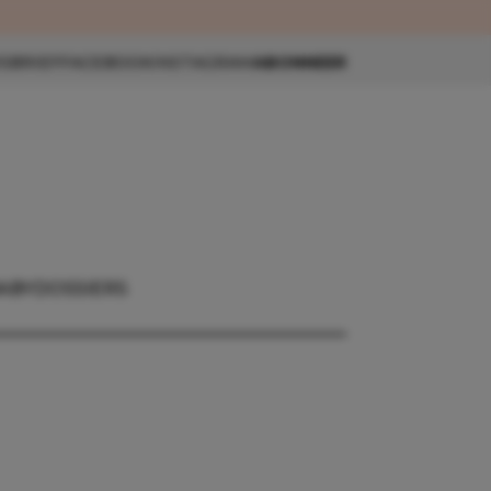
eau 🎁
SBRIEF
FACEBOOK
INSTAGRAM
ABONNEER
ABY
DOSSIERS