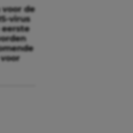
 voor de
S-virus
 eerste
worden
rkomende
 voor