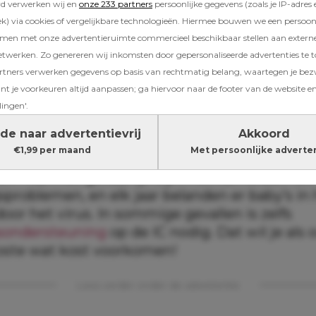
rd verwerken wij en
onze 233 partners
persoonlijke gegevens (zoals je IP-adres 
) via cookies of vergelijkbare technologieën. Hiermee bouwen we een persoonli
amen met onze advertentieruimte commercieel beschikbaar stellen aan extern
RS-virus precies?
etwerken. Zo genereren wij inkomsten door gepersonaliseerde advertenties te 
ners verwerken gegevens op basis van rechtmatig belang, waartegen je be
vast al eens van gehoord of zelfs mee te make
t je voorkeuren altijd aanpassen; ga hiervoor naar de footer van de website en
roorzaakt
luchtweginfecties
, voornamelijk in 
lingen'.
en. Voor de meeste kinderen is het niet me
de naar advertentievrij
Akkoord
udheid, maar voor baby’s – vooral de allerklei
€1,99 per maand
Met persoonlijke adverte
te vroeg geboren zijn of bijvoorbeeld het syn
– kan het gevaarlijk zijn. Het kan leiden tot
problemen, en elk jaar belanden er baby’s in 
oor het virus. In sommige gevallen is zelfs
ondersteuning
op de IC nodig. Dat wil je als 
koste wat kost voorkomen!
Lees verder onder de advertentie