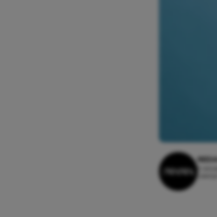
REDA
9 okto
Leesti