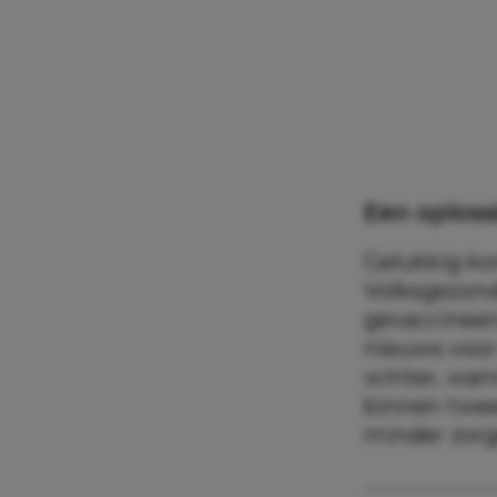
Een oploss
Gelukkig ko
Volksgezond
gevaccineerd
nieuws voor
winter, wann
binnen twee
minder zorg