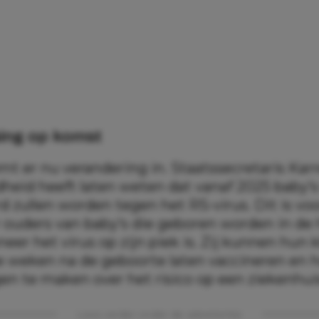
ing op komst
mt er nu verandering in. Staatssecretaris Ka
heid heeft laten weten dat vanaf 2025 baby’
 zullen worden tegen het RS-virus. Dit is voor
 ouders van baby’s die geboren worden in de 
eer het virus op zijn piek is. Zij kunnen hun k
 weken na de geboorte laten vaccineren en 
en te maken over het risico op een ziekenhu
Lees verder onder de advertentie