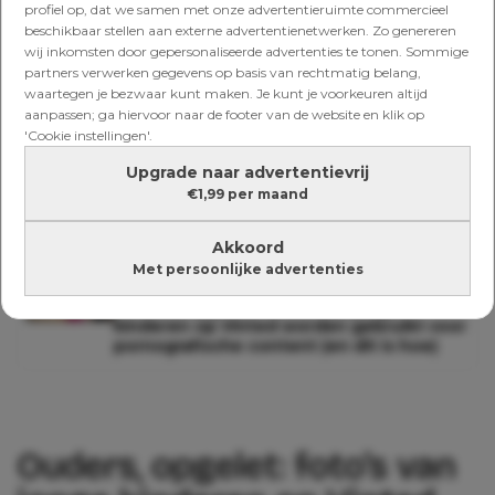
profiel op, dat we samen met onze advertentieruimte commercieel
beschikbaar stellen aan externe advertentienetwerken. Zo genereren
FAVORITES
Barbecueën zonder gedoe? Deze
wij inkomsten door gepersonaliseerde advertenties te tonen. Sommige
alleskunner wil je deze zomer écht
partners verwerken gegevens op basis van rechtmatig belang,
hebben
waartegen je bezwaar kunt maken. Je kunt je voorkeuren altijd
aanpassen; ga hiervoor naar de footer van de website en klik op
'Cookie instellingen'.
FASHION
Upgrade naar advertentievrij
Matchende zwemkleding met je mini?
€1,99 per maand
Deze collectie maakt mag niet ontbreken
in je koffer
Akkoord
Met persoonlijke advertenties
NIEUWS
Ouders, opgelet: foto’s van jonge
kinderen op Vinted worden gebruikt voor
pornografische content (en dit is hoe)
Ouders, opgelet: foto’s van