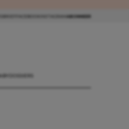
eau 🎁
SBRIEF
FACEBOOK
INSTAGRAM
ABONNEER
ABY
DOSSIERS