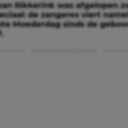
zan Rikkerink was afgelopen 
eciaal: de zangeres viert namel
rste Moederdag sinds de geboo
.
Lees verder onder de advertentie