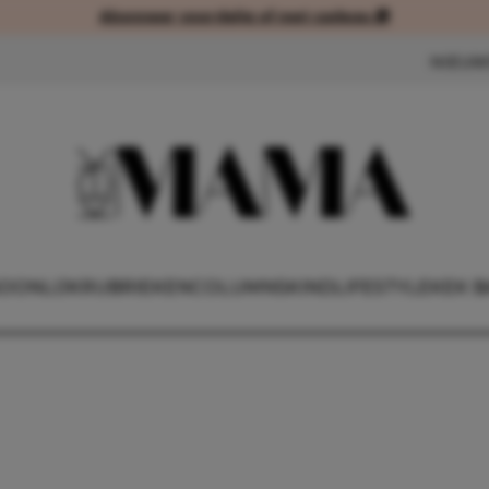
Abonneer voordelig of met cadeau 🎁
Abonneer voordelig of met cad
NIEUW
OONLIJK
RUBRIEKEN
COLUMNS
KIND
LIFESTYLE
KEK B