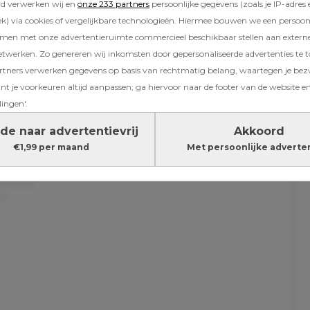
rd verwerken wij en
onze 233 partners
persoonlijke gegevens (zoals je IP-adres 
) via cookies of vergelijkbare technologieën. Hiermee bouwen we een persoonli
ederdag voor Suzan
amen met onze advertentieruimte commercieel beschikbaar stellen aan extern
etwerken. Zo genereren wij inkomsten door gepersonaliseerde advertenties te 
Freek Rikkerink verwelkomde Suzan begin 
ners verwerken gegevens op basis van rechtmatig belang, waartegen je be
. En hoewel hun agenda later deze maand bo
t je voorkeuren altijd aanpassen; ga hiervoor naar de footer van de website en
efst tien shows in het GelreDome, is baby Sef
lingen'.
ijk even op het podium te spotten.
de naar advertentievrij
Akkoord
verder onder de foto
€1,99 per maand
Met persoonlijke adverte