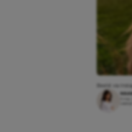
Beeld: via In
MAAI
11 mei,
Leesti