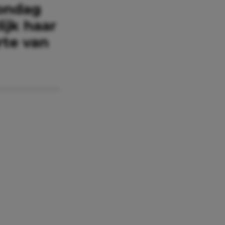
zondag
ijk haar
rte van