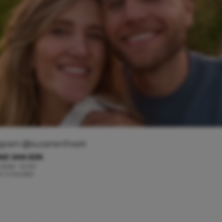
stagram @suzanenfreek
KE VAN EIJK
 2026 - 12:00
jd: 2 minuten