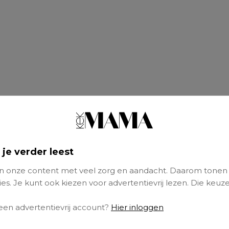
 je verder leest
 onze content met veel zorg en aandacht. Daarom tonen
es. Je kunt ook kiezen voor advertentievrij lezen. Die keuze
m deelt ze een aandoenlijke foto waarop ze ha
 een advertentievrij account?
Hier inloggen
tegen zich aan houdt.