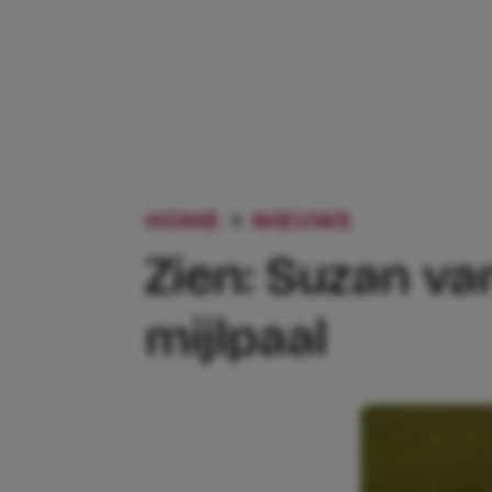
HOME
NIEUWS
ZIEN: SUZ
Zien: Suzan va
mijlpaal