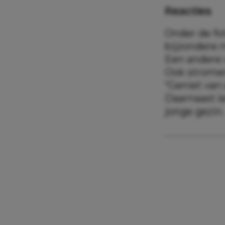
Reacties
Onder de fo
bijzondere 
Een andere v
Ook stromen
“Geniet van
Daarnaast la
jonge gezin.