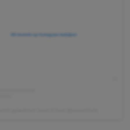
Dit bericht op Instagram bekijken
ericht gedeeld door Suzan & Freek (@suzanenfreek)