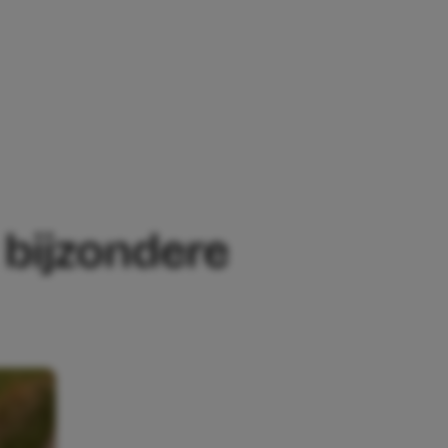
RE MIJLPAAL
 bijzondere