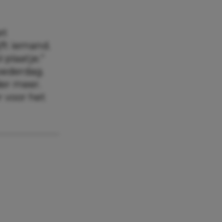
et
jft iemand.
 plaatje.”
oederdag.
der meer.
r voor het