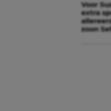
Voor Su
extra sp
alleree
zoon Sef