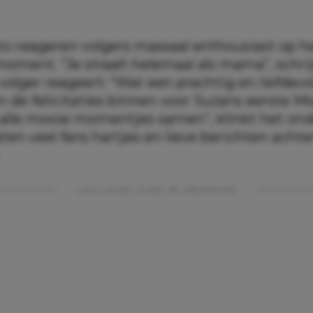
to reageren volgers massaal enthousiast op h
moment. “Je straalt helemaal als mama”, schri
olger reageert: “Wat een prachtig en liefdevol
 de felicitaties binnen voor Suzans eerste M
 alle mooie momentjes samen”, klinkt het on
ten veel fans hartjes en lieve berichten achte
Lees verder onder de advertentie