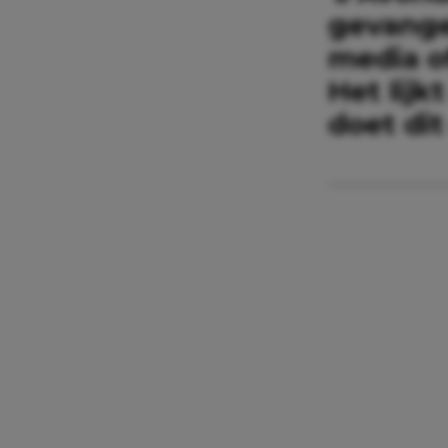
gevangen
media o
Het lij
doet dit