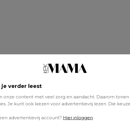
 je verder leest
 onze content met veel zorg en aandacht. Daarom tonen
es. Je kunt ook kiezen voor advertentievrij lezen. Die keuze
 een advertentievrij account?
Hier inloggen
zoek onthult dat jongeren en jongvolwassen
et langzaam in slaap vallen en zich vermoeid 