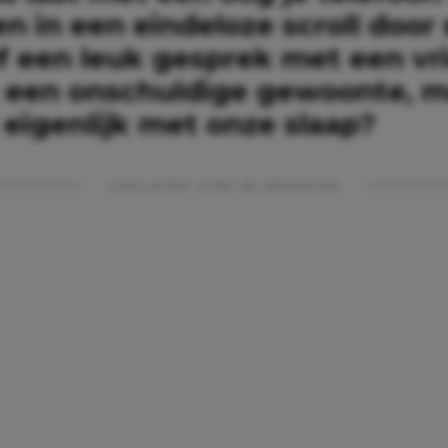
 in een eindeloze scroll door 
f een leuk gesprek met een vr
kt een onschuldige gewoonte, 
 eigenlijk met onze slaap?
Lees verder onder de advertentie