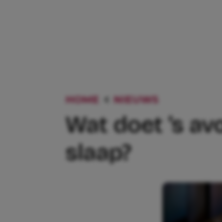
HOME
NIEUWS
WAT DOET
Wat doet ’s av
slaap?