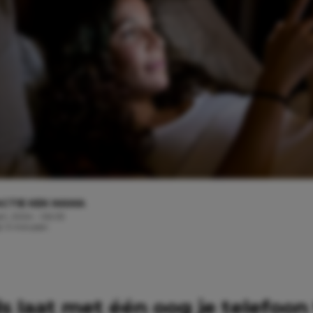
CTIE KEK MAMA
rt, 2024 - 06:05
jd: 3 minuten
s laat met één oog je telefoon