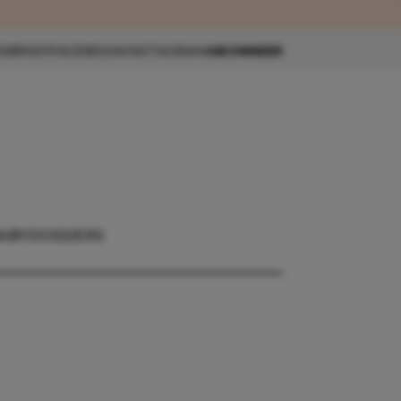
eau 🎁
SBRIEF
FACEBOOK
INSTAGRAM
ABONNEER
ABY
DOSSIERS