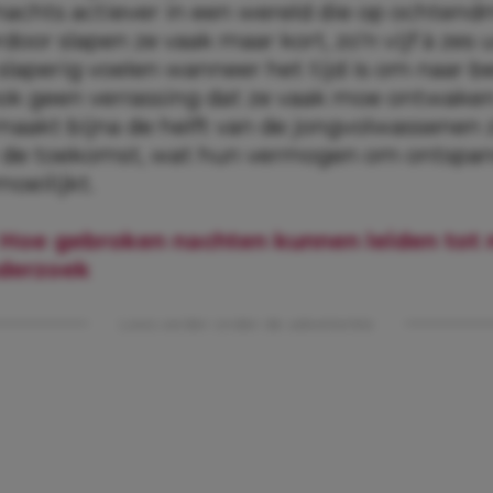
 nachts actiever in een wereld die op ochten
rdoor slapen ze vaak maar kort, zo’n vijf à zes
 slaperig voelen wanneer het tijd is om naar b
ook geen verrassing dat ze vaak moe ontwaken
aakt bijna de helft van de jongvolwassenen z
 de toekomst, wat hun vermogen om ontspan
moeilijkt.
Hoe gebroken nachten kunnen leiden tot 
derzoek
Lees verder onder de advertentie