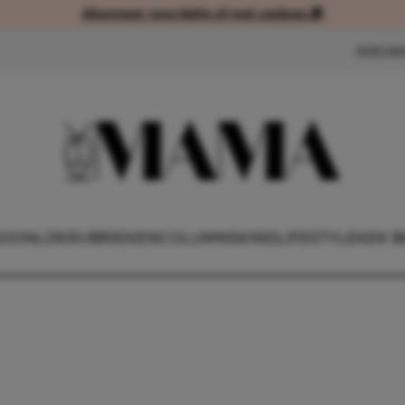
Abonneer voordelig of met cadeau 🎁
Abonneer voordelig of met cad
NIEUW
OONLIJK
RUBRIEKEN
COLUMNS
KIND
LIFESTYLE
KEK B