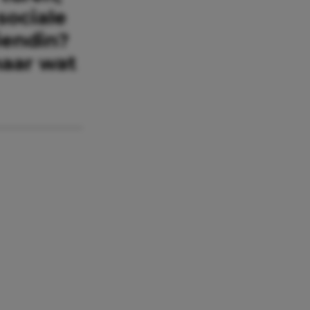
sociale
iendin?
maar wat