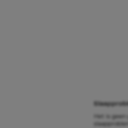
Slaapprob
Het is geen
slaapproble