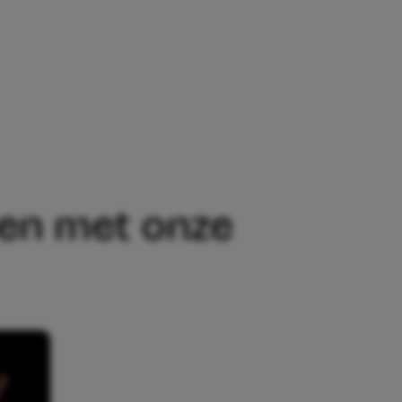
ONZE SLAAP?
len met onze