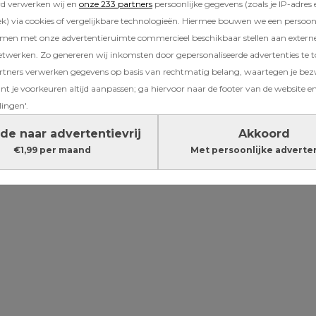
rd verwerken wij en
onze 233 partners
persoonlijke gegevens (zoals je IP-adres 
n. Bijna als een gewoonte, checkt maar liefst
) via cookies of vergelijkbare technologieën. Hiermee bouwen we een persoonli
snel zijn of haar telefoon in bed. Toch blijkt h
amen met onze advertentieruimte commercieel beschikbaar stellen aan extern
wat ze op dat scherm doen, dat hun slaap beï
etwerken. Zo genereren wij inkomsten door gepersonaliseerde advertenties te 
ners verwerken gegevens op basis van rechtmatig belang, waartegen je be
t je voorkeuren altijd aanpassen; ga hiervoor naar de footer van de website en
Lees verder onder de advertentie
lingen'.
de naar advertentievrij
Akkoord
€1,99 per maand
Met persoonlijke adverte