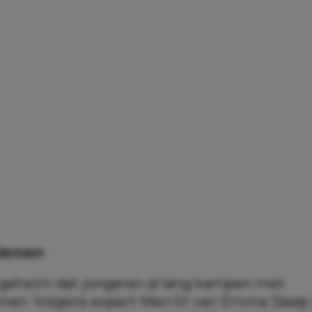
lemen
 geheim dat jongeren al lang kampen met
men. Volgens expert Merritt van Emma Sleep 