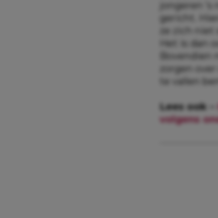
jongeren ’s
gericht. Hie
ze zich niet
Het is dan 
Bovendien m
zorgen over
te vallen be
Lees ook –
volgens on