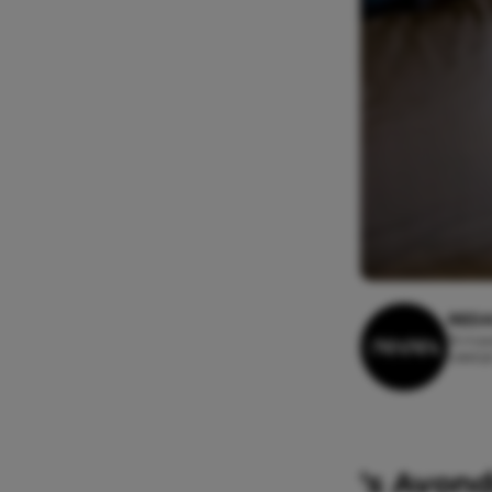
REDA
15 maa
Leesti
’s Avond