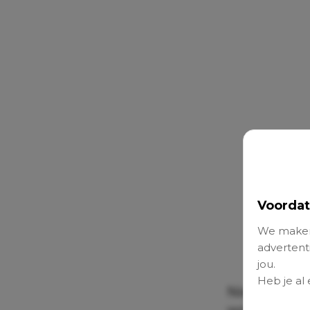
Voordat
We maken
advertenti
jou.
Heb je al
Nieuw onder
worstelen m