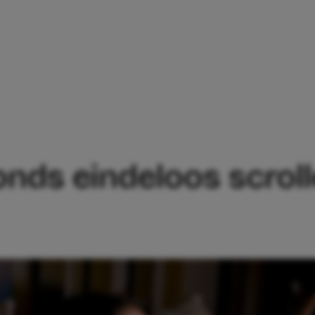
 ’S AVONDS EINDELOOS SCROLLEN MET 
onds eindeloos scrol