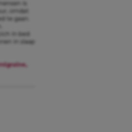
dmensen is
 uur, omdat
ed te gaan.
.
ich in bed
nen in slaap
migraine,