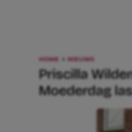
HOME
NIEUWS
PRISCILLA
Priscilla Wilde
Moederdag las