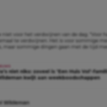
e niet voor het verdwijnen van de dag. “Voor h
lemaal te verdwijnen. Het is voor sommige me
ls, maar sommige dingen gaan met de tijd me
IEUWS
a’s niet niks: zoveel is ‘Een Huis Vol’-famil
ildeman kwijt aan weekboodschappen
ol Wildeman