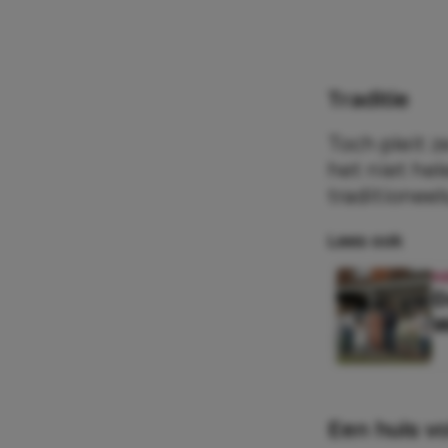
Traditie
Toch pleit z
het niet he
traditionee
Lees ook
N
D
W
Een huis v