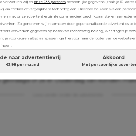
rd verwerken wij en
onze 233 partners
persoonlijke gegevens (zoals je IP-adres 
la is Moederdag meer dan alleen cadeautjes en
) via cookies of vergelijkbare technologieën. Hiermee bouwen we een persoonli
k aan iets gevoeligs.
amen met onze advertentieruimte commercieel beschikbaar stellen aan extern
etwerken. Zo genereren wij inkomsten door gepersonaliseerde advertenties te 
ners verwerken gegevens op basis van rechtmatig belang, waartegen je be
t je voorkeuren altijd aanpassen; ga hiervoor naar de footer van de website en
lingen'.
in is overleden, zij had ook zeven kinderen”, v
 wordt er in de klas gezegd: ‘We gaan iets vo
de naar advertentievrij
Akkoord
maken’, maar die kinderen hebben geen moe
€1,99 per maand
Met persoonlijke adverte
 erg lastig.” Ze besloot dat het tijd was voor v
k gevraagd of ze er Ouderdag van konden mak
Lees verder onder de advertentie