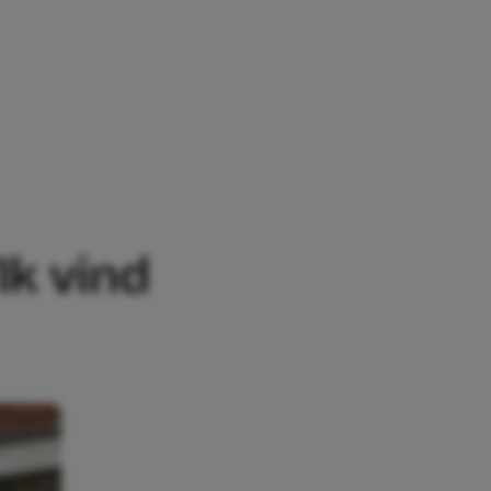
D MOEDERDAG LASTIG’
Ik vind