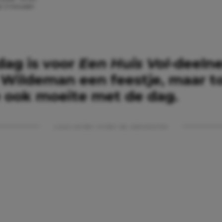
jd: 2 minuten
ag is voor
Een Huis Vol
-deeln
a Wildeman een feestje, maar t
e ook moeite met de dag.
Lees verder onder de advertentie