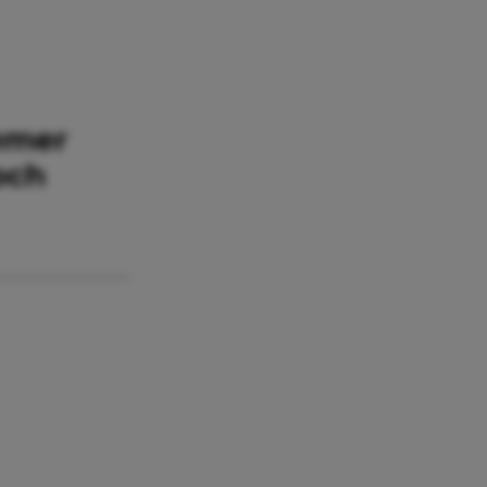
emer
och