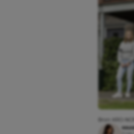
Bron: KRO-NCRV
MAAI
11 mei,