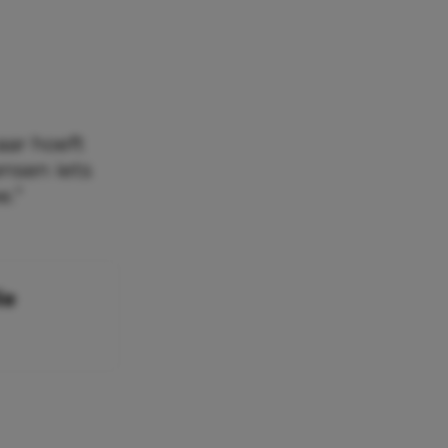
aar hoeft
nsen iets
e.”
ie