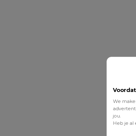
Voordat
We maken
advertenti
jou.
Heb je al