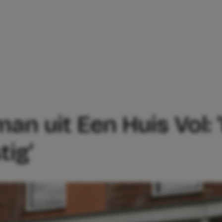
 WILDEMAN UIT EEN HUIS VOL: ‘IK VIN
man uit Een Huis Vol: ‘
tig’