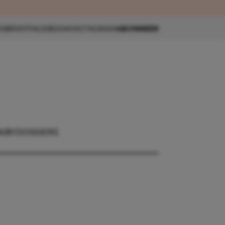
eau 🎁
SBRIEF
FACEBOOK
INSTAGRAM
ABONNEER
ABY
DOSSIERS