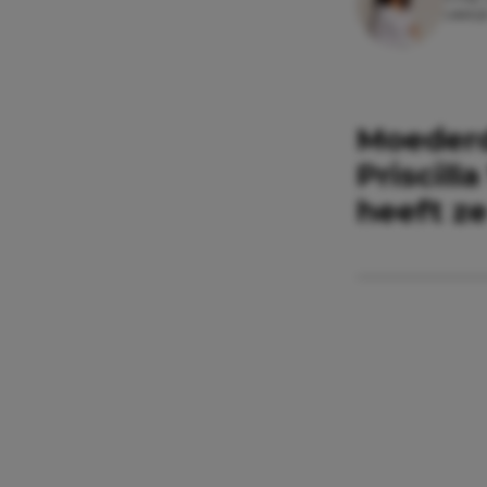
Leesti
Moederd
Priscill
heeft z