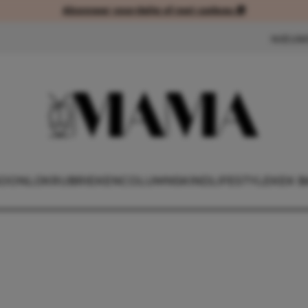
Abonneer voordelig of met cadeau 🎁
Abonneer voordelig of met cad
NIEUW
OONLIJK
RUBRIEKEN
COLUMNS
KIND
LIFESTYLE
KEK B