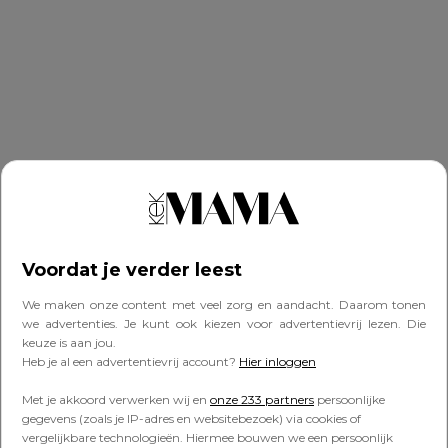
Voordat je verder leest
We maken onze content met veel zorg en aandacht. Daarom tonen
we advertenties. Je kunt ook kiezen voor advertentievrij lezen. Die
keuze is aan jou.
Heb je al een advertentievrij account?
Hier inloggen
Met je akkoord verwerken wij en
onze 233 partners
persoonlijke
gegevens (zoals je IP-adres en websitebezoek) via cookies of
vergelijkbare technologieën. Hiermee bouwen we een persoonlijk