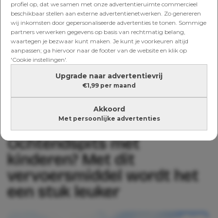
profiel op, dat we samen met onze advertentieruimte commercieel
BN'ERS
beschikbaar stellen aan externe advertentienetwerken. Zo genereren
Babynieuws! Married at First Sight-
wij inkomsten door gepersonaliseerde advertenties te tonen. Sommige
deelnemer verwelkomt eerste kindje:
partners verwerken gegevens op basis van rechtmatig belang,
‘Onze grootste liefde’
waartegen je bezwaar kunt maken. Je kunt je voorkeuren altijd
aanpassen; ga hiervoor naar de footer van de website en klik op
'Cookie instellingen'.
GEZONDHEID
Upgrade naar advertentievrij
‘Vulvalippen’ krijgt plek in Dikke van Dale
€1,99 per maand
en dat heeft een belangrijke reden
Akkoord
Met persoonlijke advertenties
Ochtendspits met
kinderen? Met dit
vervoersmiddel wordt het
een stuk leuker