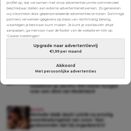
Delen
profiel op, dat we samen met onze advertentieruimte commercieel
beschikbaar stellen aan externe advertentienetwerken. Zo genereren
wij inkomsten door gepersonaliseerde advertenties te tonen. Sommige
Delen
partners verwerken gegevens op basis van rechtmatig belang,
waartegen je bezwaar kunt maken. Je kunt je voorkeuren altijd
aanpassen; ga hiervoor naar de footer van de website en klik op
'Cookie instellingen'.
nieuws
Upgrade naar advertentievrij
€1,99 per maand
Ook interessant voor jou
Akkoord
Met persoonlijke advertenties
NIEUWS
Kijktip met kids! Deze zeppelin vliegt dit
weekend op slechts 300 meter hoogte
over een deel van Nederland
BN'ERS
Michelle Walk deelt schrik na ernstig
zwembadongeluk van zoon: ‘Een
godswonder dat hij ongedeerd is’