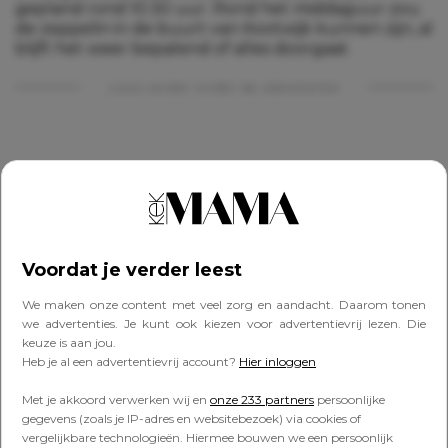
gepland rond 10.30 uur. Rond het middaguur zou
de zeppelin in de buurt van Kootwijk kunnen zijn, al
blijft het weer bepalend of alles doorgaat.
Lees verder onder de advertentie
Voordat je verder leest
We maken onze content met veel zorg en aandacht. Daarom tonen
we advertenties. Je kunt ook kiezen voor advertentievrij lezen. Die
keuze is aan jou.
Heb je al een advertentievrij account?
Hier inloggen
Met je akkoord verwerken wij en
onze 233 partners
persoonlijke
gegevens (zoals je IP-adres en websitebezoek) via cookies of
vergelijkbare technologieën. Hiermee bouwen we een persoonlijk