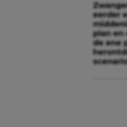
Zwanger
eerder 
middenin
plan en
de ene p
herontde
scenario