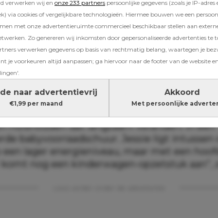
rd verwerken wij en
onze 233 partners
persoonlijke gegevens (zoals je IP-adres 
) via cookies of vergelijkbare technologieën. Hiermee bouwen we een persoonli
ie sfeer bevinden zich Kaj Gorgels en Jessie Ja
amen met onze advertentieruimte commercieel beschikbaar stellen aan extern
hele hoop drang: nesteldrang, persdrang, ik h
etwerken. Zo genereren wij inkomsten door gepersonaliseerde advertenties te 
begint Kaj over de huidige situatie terwijl hij 
ners verwerken gegevens op basis van rechtmatig belang, waartegen je be
loofde Jessie Jazz Vuijk toeloopt.
t je voorkeuren altijd aanpassen; ga hiervoor naar de footer van de website en
lingen'.
 bij Jessie Jazz Vuijk
de naar advertentievrij
Akkoord
€1,99 per maand
Met persoonlijke adverte
meteen gezet: er wordt niet alleen een baby v
n huishouden dat langzaam verandert in een
rde babyvoorraadschuur. Jessie ligt intussen 
p een lager energieniveau, maar met een hoof
r komt nog een kinderwagen-opzetstuk aan”, z
Lees verder onder de advertentie