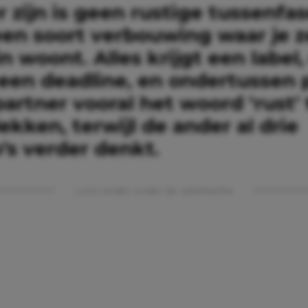
 zijn is geen rustige tussenfa
een soort verbouwing waar je z
 woont. Alles krijgt een label,
 een deadline, en ondertussen 
artner vooral het woord ‘rust’ 
kken, terwijl de ander al drie
’s verder denkt.
Lees verder onder de advertentie