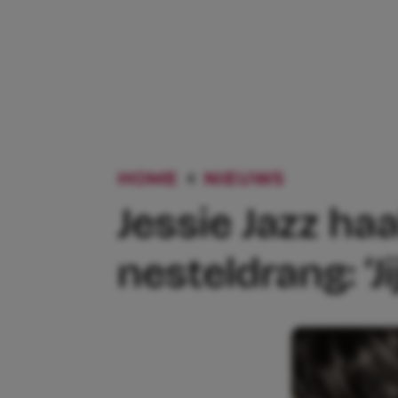
HOME
NIEUWS
JESSIE JA
Jessie Jazz ha
nesteldrang: ‘J