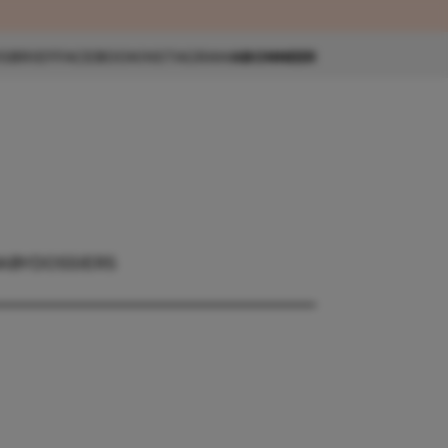
eau 🎁
SBRIEF
FACEBOOK
INSTAGRAM
ABONNEER
ABY
DOSSIERS