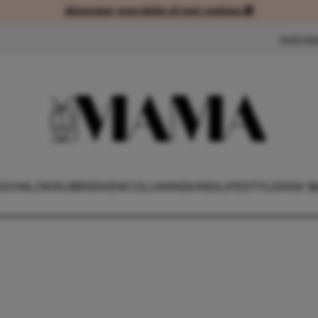
Abonneer voordelig of met cadeau 🎁
Abonneer voordelig of met cad
NIEUW
OONLIJK
RUBRIEKEN
COLUMNS
KIND
LIFESTYLE
KEK B