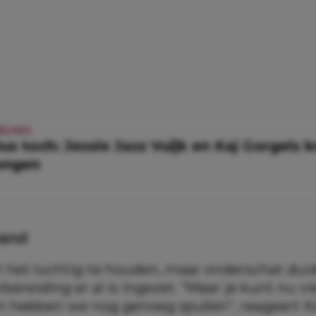
IEUWS
us toch: Jessie Jazz Vuijk en Kaj Gorgels k
ongen
tand
 het luchtig te houden, maar onderschat duid
bereiding er al is ingezet. “Maar je kunt nu v
n hebben we nog genoeg spullen”, reageert K