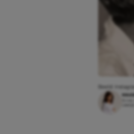
Beeld: Instagr
MAAI
15 mei
Leesti