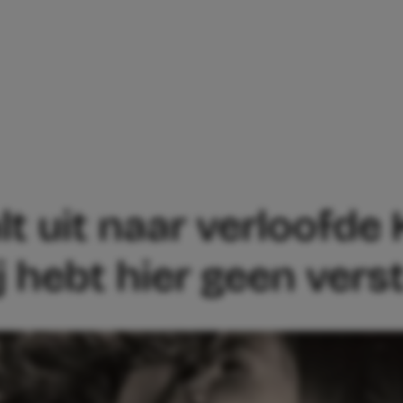
ZZ HAALT UIT NAAR VERLOOFDE KAJ VA
alt uit naar verloofd
ij hebt hier geen vers