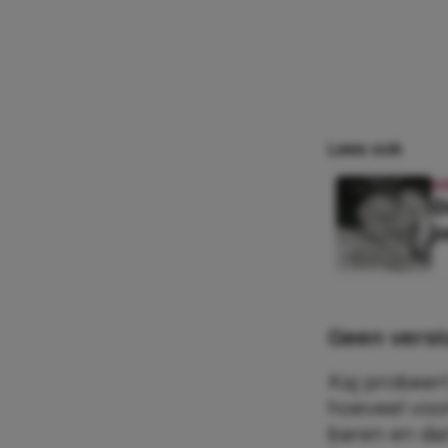
Lees ook
N
D
j
Geen vers
Kaj probeert
hoeveel voor
baren en da