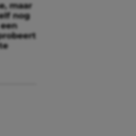
se, maar
elf nog
 een
probeert
te