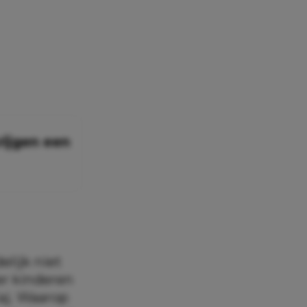
rijgen een
elijk niet
ier kinderen
aj. Waarop