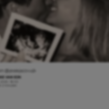
am @jessiejazzvuijk
KE VAN EIJK
, 2026 - 18:00
jd: 2 minuten