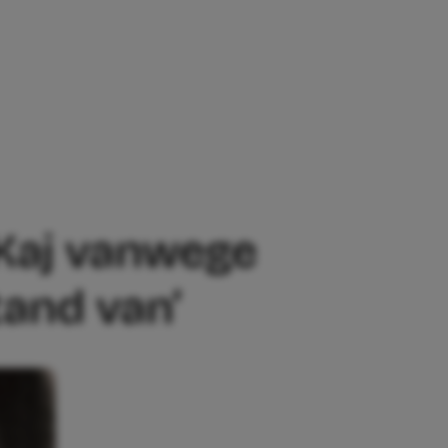
NWEGE NESTELDRANG: ‘JIJ HEBT HIER G
e Kaj vanwege
tand van’