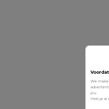
Voordat
We maken
advertenti
jou.
Heb je al