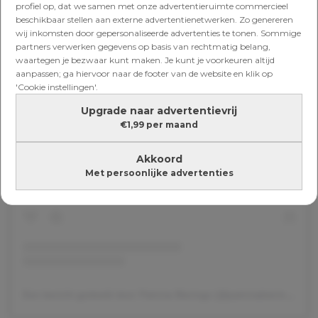
profiel op, dat we samen met onze advertentieruimte commercieel
beschikbaar stellen aan externe advertentienetwerken. Zo genereren
wij inkomsten door gepersonaliseerde advertenties te tonen. Sommige
partners verwerken gegevens op basis van rechtmatig belang,
waartegen je bezwaar kunt maken. Je kunt je voorkeuren altijd
aanpassen; ga hiervoor naar de footer van de website en klik op
'Cookie instellingen'.
Upgrade naar advertentievrij
€1,99 per maand
Dit bericht op Instagram bekijken
Akkoord
Met persoonlijke advertenties
Een bericht gedeeld door Patricia Bierings (@patriciabierings)