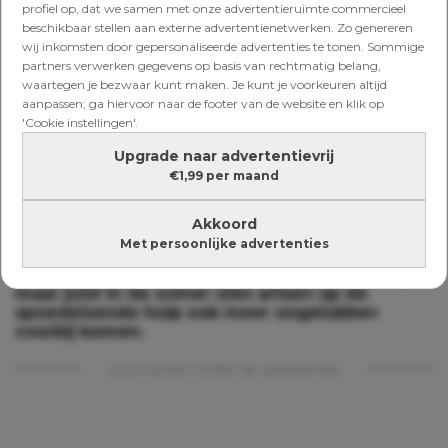
profiel op, dat we samen met onze advertentieruimte commercieel
beschikbaar stellen aan externe advertentienetwerken. Zo genereren
wij inkomsten door gepersonaliseerde advertenties te tonen. Sommige
partners verwerken gegevens op basis van rechtmatig belang,
waartegen je bezwaar kunt maken. Je kunt je voorkeuren altijd
aanpassen; ga hiervoor naar de footer van de website en klik op
'Cookie instellingen'.
ERANDI GODINEZ
Upgrade naar advertentievrij
8 augustus, 2026 - 13:00
€1,99 per maand
Leestijd: 5 minuten
Akkoord
De zomervakantie betekent voor veel kinderen
Met persoonlijke advertenties
eindeloos buitenspelen, zwemmen en eropuit
trekken met de fiets. Hartstikke leuk natuurlijk,
maar juist in de zomer zien artsen op de
spoedeisende hulp ook meer ongelukken
voorbij komen.
Lees verder onder de advertentie